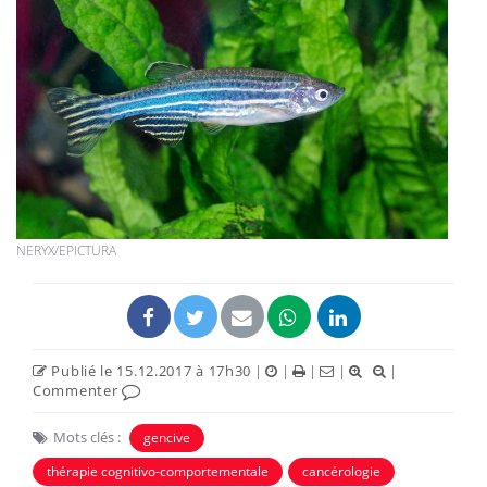
NERYX/EPICTURA
Publié le 15.12.2017 à 17h30
|
|
|
|
|
Commenter
Mots clés :
gencive
thérapie cognitivo-comportementale
cancérologie