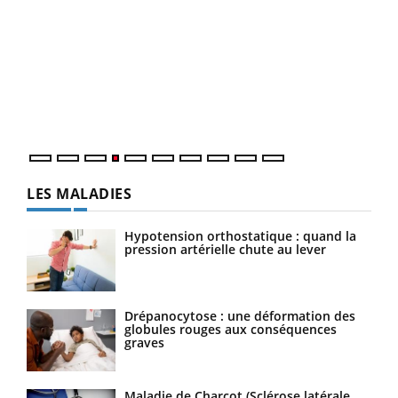
Dia
You
Le 
pers
ques
LES MALADIES
Hypotension orthostatique : quand la
pression artérielle chute au lever
Drépanocytose : une déformation des
globules rouges aux conséquences
graves
Maladie de Charcot (Sclérose latérale