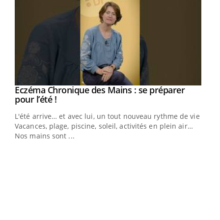
Eczéma Chronique des Mains : se préparer
Youtube
Youtube
pour l’été !
L'été arrive… et avec lui, un tout nouveau rythme de vie !
Vacances, plage, piscine, soleil, activités en plein air…
Nos mains sont ...
Dia
You
Le 
pers
ques