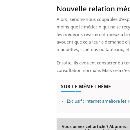
ez les soignants.
soleil, activités en plein air… Nos mains
défi
Nouvelle relation mé
sont ...
Alors, serions-nous coupables d’exp
moins que le médecin qui ne se recyc
les médecins résisteront mieux à la
avouent que cela leur a demandé d’a
maquettes, schémas ou tableaux, et 
Ensuite, ils avouent consacrer du t
consultation normale. Mais cela c’est
SUR LE MÊME THÈME
Exclusif : Internet améliore les 
Vous aimez cet article ? Abonnez-