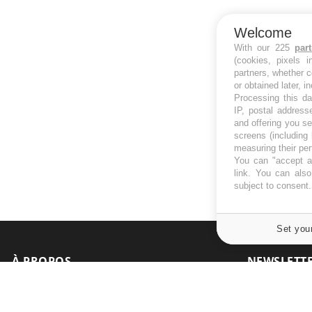
Welcome
With our 225
par
(cookies, pixels 
partners, whether c
or obtained later, i
Processing this da
IP, postal address
and offering you s
screens (including
measuring their pe
You can "accept al
link
. You can also 
subject to consent
Set you
À PROPOS
NEWSLETT
Recevez toute
Données personnelles et cookies
infos santé