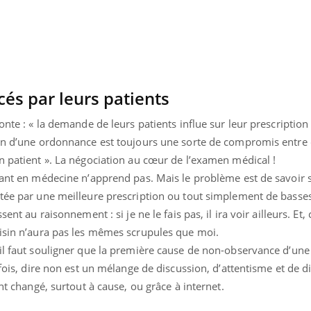
és par leurs patients
honte : « la demande de leurs patients influe sur leur prescriptio
ion d’une ordonnance est toujours une sorte de compromis entre
n patient ». La négociation au cœur de l’examen médical !
iant en médecine n’apprend pas. Mais le problème est de savoir s
ctée par une meilleure prescription ou tout simplement de basse
sent au raisonnement : si je ne le fais pas, il ira voir ailleurs. E
oisin n’aura pas les mêmes scrupules que moi.
Youtube
bète & Ramadan 2026
Un « jumeau numériq
 il faut souligner que la première cause de non-observance d’une
tube
Youtube
faciliter l’accès à la 
efois, dire non est un mélange de discussion, d’attentisme et de di
Ramadan approche, et, pour de
Youtube
préventive
ont changé, surtout à cause, ou grâce à internet.
breuses personnes atteintes de
Un établissement lié à u
ète, c'est une période de questions, de