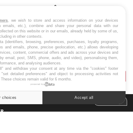
SYMPTÔMES
tners
, we wish to store and access information on your devices
Douleurs de l’avant-pied :
in emails, etc.), combine and share your personal data with our
des métatarsalgies à 90 %
liées à problème d’appui
ollected on this website or in our emails, already held by some of us,
ncluding in other contexts.
ta (identifiers, browsing, preferences, purchases, loyalty programs,
es and emails, phone, precise geolocation, etc.) allows developing
Mauvaise haleine : il faut
ervices, content, commercial offers and ads across your devices and
améliorer l’hygiène
bucco-dentaire
 by email, post, SMS, phone, audio, and video), personalising them,
rformance, and analysing audiences.
l" and withdraw your consent at any time via the "cookies" footer
"set detailed preferences" and object to processing activities not
. These choices remain valid for 6 months.
powered by
r choices
Accept all
Cookies settings
ER
s les semaines les meilleures