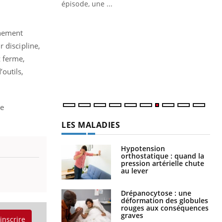
ière de bilan de
épisode, une ...
« jumeau
Qu
You
êtr
inement
 discipline,
"Le
z ferme,
qua
Doc
outils,
dir
ne
LES MALADIES
Hypotension
orthostatique : quand la
pression artérielle chute
au lever
Drépanocytose : une
déformation des globules
rouges aux conséquences
graves
'inscrire