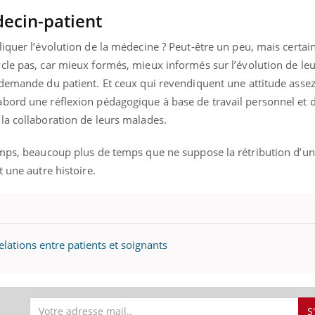
mutualiste innove en mat
s, mais ...
decin-patient
santé : l'utilisation d'un 
numérique » permet ...
liquer l’évolution de la médecine ? Peut-être un peu, mais certa
le pas, car mieux formés, mieux informés sur l’évolution de leur
 demande du patient. Et ceux qui revendiquent une attitude asse
bord une réflexion pédagogique à base de travail personnel et d’
la collaboration de leurs malades.
emps, beaucoup plus de temps que ne suppose la rétribution d’u
 une autre histoire.
relations entre patients et soignants
S