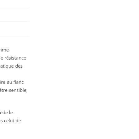
omme
e résistance
matique des
ire au flanc
être sensible,
ède le
s celui de