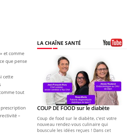
LA CHAÎNE SANTÉ
Youtube
n » et comme
 ce que pense
i cette
s
t, comme tout
Youtube
ue » pour
COUP DE FOOD sur le diabète
 prescription
Youtube
médecine
rectivité –
Coup de food sur le diabète, c'est votre
nouveau rendez-vous culinaire qui
n groupe
bouscule les idées reçues ! Dans cet