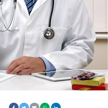
Les médicaments GLP-1
VIH : la
protègent-ils aussi les os
tous les
?
elle enfi
Cytomégalovirus : ce qui
Pourquo
change dans la prise en
gâche-t-
charge des femmes
jours de
enceintes
La sieste empêche-t-elle
Fortes c
de dormir la nuit ?
pourquo
noyade g