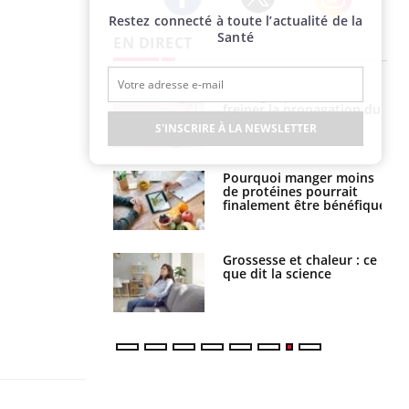
Restez connecté à toute l’actualité de la
Twitter
Facebook
Instagram
Santé
EN DIRECT
 fin du comprimé
Le Viagra pourrait-il
 jours se profile-t-
freiner la propagation du
n ?
cancer ?
S'INSCRIRE À LA NEWSLETTER
i votre ventre
Pourquoi manger moins
il les premiers
de protéines pourrait
 vos vacances ?
finalement être bénéfique
haleurs :
Grossesse et chaleur : ce
i le risque de
que dit la science
rimpe-t-il ?