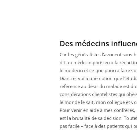
Des médecins influenc
Car les généralistes l’avouent sans 
dit un médecin parisien « la rédact
le médecin et ce que pourra faire so
Diantre, voilà une notion que l’étud
référence au désir du malade est di
considérations clientélistes qui obéis
le monde le sait, mon collègue et v
ale : et si on
Eczéma Chronique des Mains : se
Dia
Pour venir en aide à mes confrères,
Youtube
You
ube
Youtube
préparer pour l’été !
est la brutalité de sa décision. Tout
Le 
pas facile – face à des patients qui 
 diabète de type 2
L'été arrive… et avec lui, un tout nouveau
nom
ues chez les
rythme de vie ! Vacances, plage, piscine,
diab