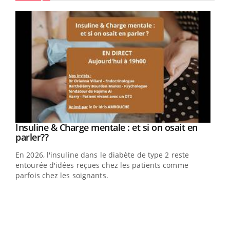
Youtube
Youtube
Insuline & Charge mentale : et si on osait en
Youtube
Youtube
parler??
En 2026, l'insuline dans le diabète de type 2 reste
entourée d'idées reçues chez les patients comme
parfois chez les soignants.
Ecz
You
pour