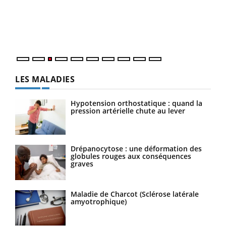
L'ét
Vaca
Nos 
LES MALADIES
Hypotension orthostatique : quand la
pression artérielle chute au lever
Drépanocytose : une déformation des
globules rouges aux conséquences
graves
Maladie de Charcot (Sclérose latérale
amyotrophique)