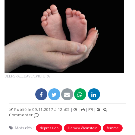
DEEPSPACEDAVE/EPICTURA
Publié le 09.11.2017 à 12h05
|
|
|
|
|
Commenter
Mots clés :
dépression
Harvey Weinstein
femme