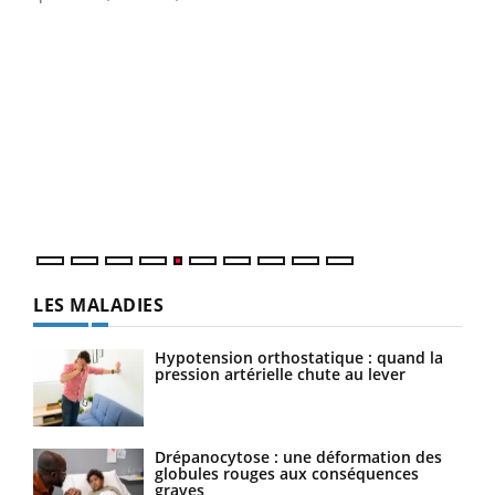
Un 
You
à l
Un é
mati
numé
LES MALADIES
Hypotension orthostatique : quand la
pression artérielle chute au lever
Drépanocytose : une déformation des
globules rouges aux conséquences
graves