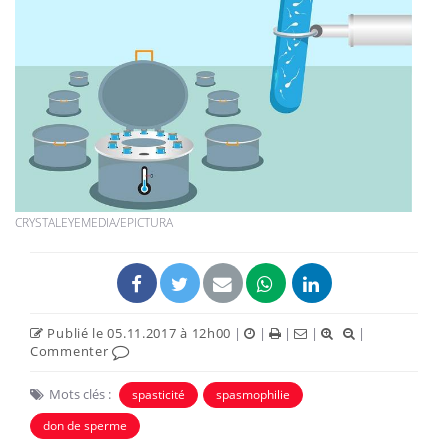
CRYSTALEYEMEDIA/EPICTURA
Publié le 05.11.2017 à 12h00
|
|
|
|
|
Commenter
Mots clés :
spasticité
spasmophilie
don de sperme