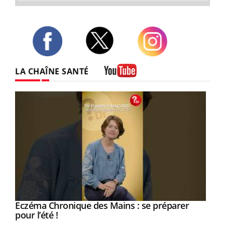
Twitter
Facebook
Instagram
LA CHAÎNE SANTÉ
Youtube
Eczéma Chronique des Mains : se préparer
Youtube
Youtube
pour l’été !