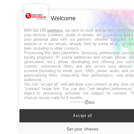
Welcome
With our 225
partners
, we wish to store and access informati
your devices (cookies, pixels in emails, etc.), combine and 
your personal data with our partners, whether collected on 
website or in our emails, already held by some of us, or obt
later, including in other contexts.
Processing this data (identifiers, browsing, preferences, purch
loyalty programs, IP, postal addresses and emails, phone, pr
geolocation, etc.) allows developing and offering you servi
content, commercial offers and ads across your devices
screens (including by email, post, SMS, phone, audio, and vi
personalising them, measuring their performance, and analy
audiences.
You can "accept all" and withdraw your consent at any time vi
"cookies" footer link
. You can also "set detailed preferences
object to processing activities not subject to consent. T
choices remain valid for 6 months.
powered by
Accept all
Set your choices
Cookies sett