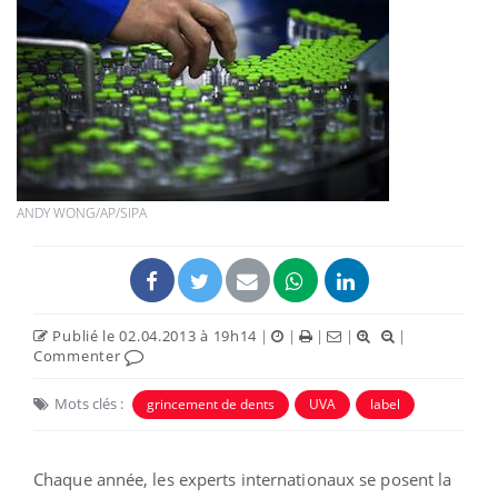
ANDY WONG/AP/SIPA
Publié le 02.04.2013 à 19h14
|
|
|
|
|
Commenter
Mots clés :
grincement de dents
UVA
label
Chaque année, les experts internationaux se posent la