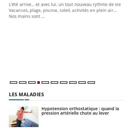
L'été arrive… et avec lui, un tout nouveau rythme de vie !
Vacances, plage, piscine, soleil, activités en plein air…
Nos mains sont ...
Dia
You
Le 
pers
ques
LES MALADIES
Hypotension orthostatique : quand la
pression artérielle chute au lever