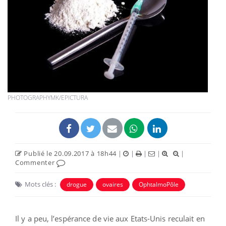
PHOTOGRAPHYMK/EPICTURA
Publié le 20.09.2017 à 18h44
|
|
|
|
|
Commenter
Mots clés :
drogue
ovaires
OphtalmoPôle
Il y a peu, l’espérance de vie aux Etats-Unis reculait en