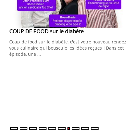
Youtube
COUP DE FOOD sur le diabète
Youtube
Coup de food sur le diabète, c'est votre nouveau rendez-
vous culinaire qui bouscule les idées reçues ! Dans cet
épisode, une ...
Yout
Quand l’entreprise mise sur le bien être global
Ecz
Youtube
You
(3/3
Dans
vous
quot