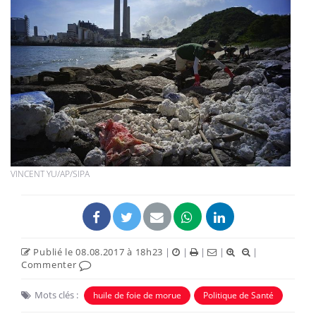
VINCENT YU/AP/SIPA
Publié le 08.08.2017 à 18h23
|
|
|
|
|
Commenter
Mots clés :
huile de foie de morue
Politique de Santé