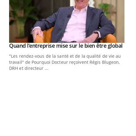
Yout
Quand l’entreprise mise sur le bien être global
Youtube
ndez-
"Les rendez-vous de la santé et de la qualité de vie au
cet
travail" de Pourquoi Docteur reçoivent Régis Blugeon,
DRH et directeur ...
Ecz
You
(3/3
Dans
vous
quot