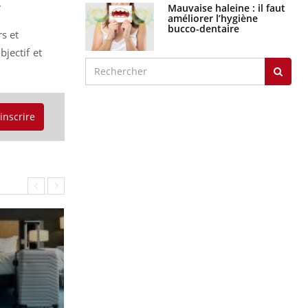
.
Mauvaise haleine : il faut
améliorer l’hygiène
bucco-dentaire
s et
jectif et
'inscrire