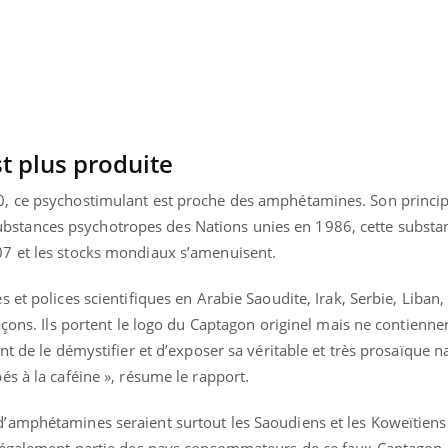
t plus produite
 ce psychostimulant est proche des amphétamines. Son principe 
s substances psychotropes des Nations unies en 1986, cette substa
7 et les stocks mondiaux s’amenuisent.
 et polices scientifiques en Arabie Saoudite, Irak, Serbie, Liban
açons. Ils portent le logo du Captagon originel mais ne contienne
t de le démystifier et d’exposer sa véritable et très prosaïque n
s à la caféine », résume le rapport.
’amphétamines seraient surtout les Saoudiens et les Koweïtiens
t également partie des pays consommateurs de ce faux Captagon.