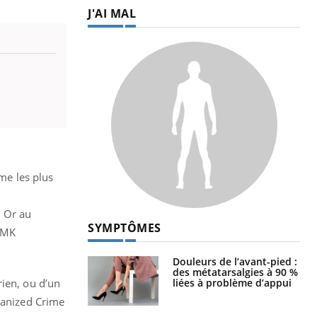
J'AI MAL
mme les plus
. Or au
SYMPTÔMES
 BMK
Douleurs de l’avant-pied :
des métatarsalgies à 90 %
liées à problème d’appui
rien, ou d’un
rganized Crime