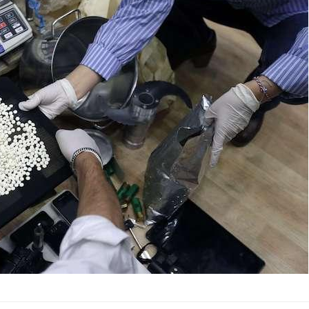
Mon enfant est-il trop
Comment
sensible ou simplement
pendant
très empathique ?
Bébés, jeunes enfants :
Hantavir
quelle trousse à
détecté 
pharmacie pour les
en Fran
vacances ?
Syndrome métabolique :
Mortalit
quels sont les meilleurs
rapport 
exercices physiques ?
son tau