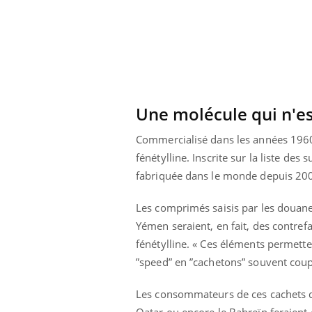
Une molécule qui n'es
Commercialisé dans les années 1960,
fénétylline. Inscrite sur la liste de
fabriquée dans le monde depuis 200
Les comprimés saisis par les douanes
Yémen seraient, en fait, des contref
fénétylline. « Ces éléments permetten
”speed” en ”cachetons” souvent coupé
Les consommateurs de ces cachets d
Qatar ou encore le Bahreïn feraien