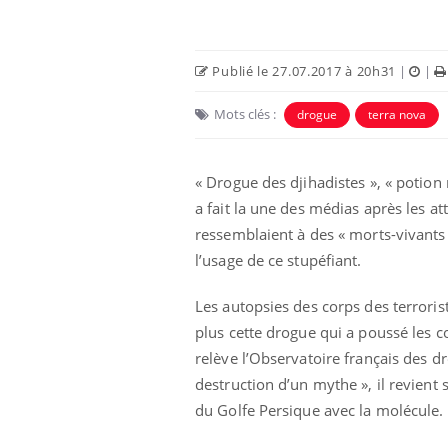
Publié le 27.07.2017 à 20h31
|
|
Mots clés :
drogue
terra nova
« Drogue des djihadistes », « potion
 Mains :
Carence en fer : comprendre pour
Ins
Youtube
You
Youtube
Youtube
prévenir
osa
a fait la une des médias après les at
ressemblaient à des « morts-vivants 
aciles à aborder...
Fatigue, irritabilité, brouillard mental ou
En 2
l’usage de ce stupéfiant.
poser des
même alopécie… Les symptômes de la
rest
'un proche c'est
carence en fer sont multiples ce qui la rend
pat
...
Les autopsies des corps des terrori
plus cette drogue qui a poussé les 
relève l’Observatoire français des d
destruction d’un mythe », il revient 
du Golfe Persique avec la molécule.