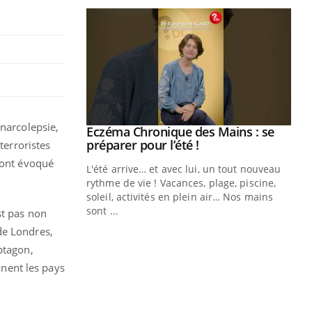
 narcolepsie,
Youtube
 Mains : se
Diabète & Ramadan 2026
Youtube
outube
terroristes
Le Ramadan approche, et, pour de
 ont évoqué
 un tout nouveau
nombreuses personnes atteintes de
plage, piscine,
diabète, c'est une période de questions, de
 air… Nos mains
défis, mais ...
st pas non
Un
You
de Londres,
fac
pr
ptagon,
nnent les pays
Un 
mut
san