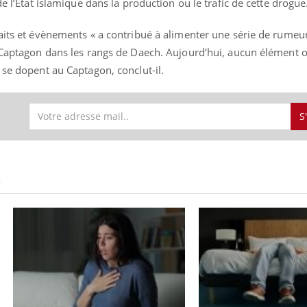
de l’Etat islamique dans la production ou le trafic de cette drogue
aits et évènements « a contribué à alimenter une série de rumeur
 Captagon dans les rangs de Daech. Aujourd’hui, aucun élément ob
 se dopent au Captagon, conclut-il.
S
S