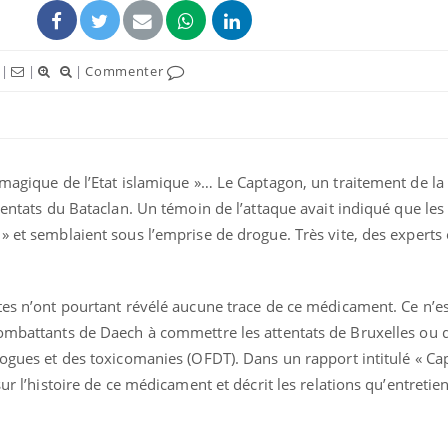
|
|
|
Commenter
 magique de l’Etat islamique »… Le Captagon, un traitement de la
uline & Charge mentale : et si on
Eczéma Chronique des
tube
Youtube
Youtube
Y
it en parler??
préparer pour l’été !
tentats du Bataclan. Un témoin de l’attaque avait indiqué que les 
» et semblaient sous l’emprise de drogue. Très vite, des experts
026, l'insuline dans le diabète de type 2
L'été arrive… et avec lui,
e entourée d'idées reçues chez les
rythme de vie ! Vacances, 
ients comme parfois chez les soignants.
soleil, activités en plein
sont ...
stes n’ont pourtant révélé aucune trace de ce médicament. Ce n’e
combattants de Daech à commettre les attentats de Bruxelles ou 
rogues et des toxicomanies (OFDT). Dans un rapport intitulé « Ca
sur l’histoire de ce médicament et décrit les relations qu’entretie