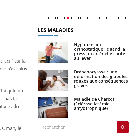
num
LES MALADIES
Hypotension
orthostatique : quand la
pression artérielle chute
au lever
actif est la
nce n’est plus
Drépanocytose : une
déformation des globules
rouges aux conséquences
graves
, Turquie ou
nt pas la
Maladie de Charcot
(Sclérose latérale
ature : du
amyotrophique)
. Oman, le