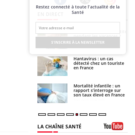
Restez connecté à toute l’actualité de la
Twitter
Facebook
Instagram
Santé
EN DIRECT
 éviter une otite
Grossesse à risque : ce jus
 les vacances ?
naturel attire l'attention
des chercheurs
S'INSCRIRE À LA NEWSLETTER
us : un cas
Comment oublier les
chez un touriste
écrans en vacances ?
ce
é infantile : un
Toujours connectés :
s’interroge sur
comment le travail
x élevé en France
empiète de plus en plus
sur nos soirées
LA CHAÎNE SANTÉ
Youtube