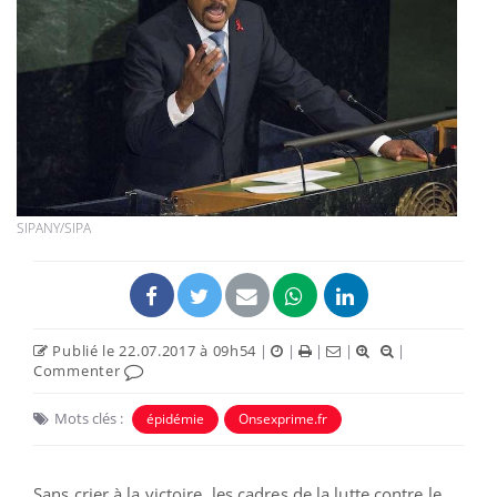
SIPANY/SIPA
Publié le 22.07.2017 à 09h54
|
|
|
|
|
Commenter
Mots clés :
épidémie
Onsexprime.fr
Sans crier à la victoire, les cadres de la lutte contre le