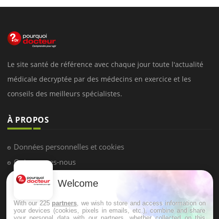
Le site santé de référence avec chaque jour toute l'actualité
médicale decryptée par des médecins en exercice et les
conseils des meilleurs spécialistes.
À PROPOS
Données personnelles et cookies
Qui sommes-nous
Conditions d'utilisation
Welcome
Plan du site
With our 225
partners
, we wish to store and access information on
Mentions Légales
your devices (cookies, pixels in emails, etc.), combine and share
your personal data with our partners, whether collected on this