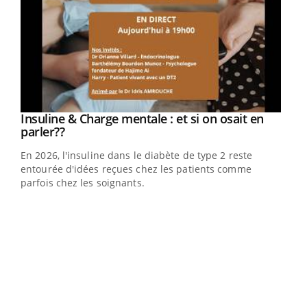
Youtube
Insuline & Charge mentale : et si on osait en
Youtube
Youtube
parler??
En 2026, l'insuline dans le diabète de type 2 reste
entourée d'idées reçues chez les patients comme
parfois chez les soignants.
Ecz
You
pour
L'ét
Vaca
Nos 