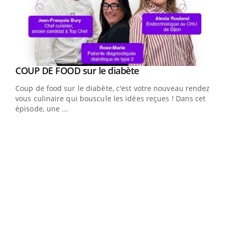
Youtube
Yout
COUP DE FOOD sur le diabète
Quand l’entreprise mise sur le bien être global
Youtube
Youtube
Coup de food sur le diabète, c'est votre nouveau rendez-
"Les rendez-vous de la santé et de la qualité de vie au
vous culinaire qui bouscule les idées reçues ! Dans cet
travail" de Pourquoi Docteur reçoivent Régis Blugeon,
épisode, une ...
DRH et directeur ...
Ecz
You
(3/3
Dans
vous
quot