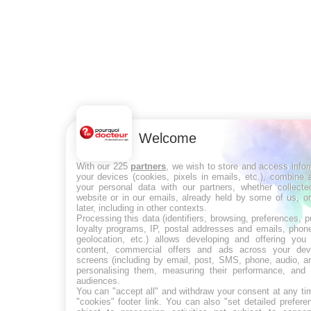
Welcome
With our 225
partners
, we wish to store and access info
your devices (cookies, pixels in emails, etc.), combine
your personal data with our partners, whether collecte
website or in our emails, already held by some of us, o
later, including in other contexts.
Processing this data (identifiers, browsing, preferences, 
loyalty programs, IP, postal addresses and emails, phon
geolocation, etc.) allows developing and offering you 
content, commercial offers and ads across your de
screens (including by email, post, SMS, phone, audio, a
personalising them, measuring their performance, and 
audiences.
You can "accept all" and withdraw your consent at any ti
"cookies" footer link
. You can also "set detailed prefere