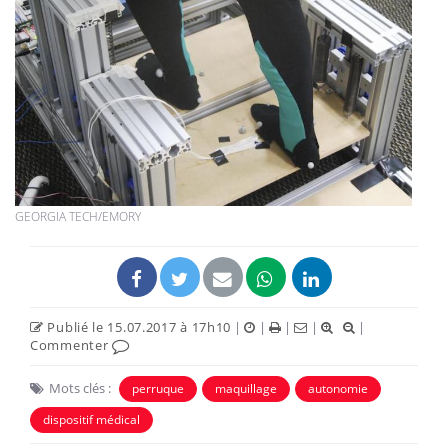
GEORGIA TECH/EMORY
Publié le 15.07.2017 à 17h10
|
|
|
|
|
Commenter
Mots clés :
perruque
maquillage
autonomie
dispositif médical