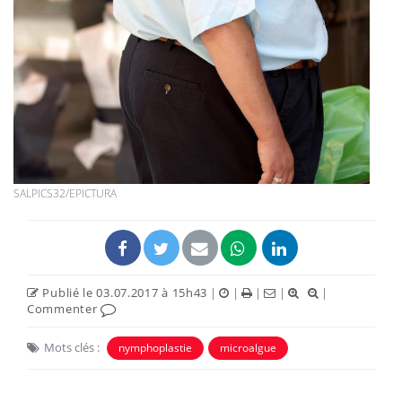
SALPICS32/EPICTURA
Publié le 03.07.2017 à 15h43
|
|
|
|
|
Commenter
Mots clés :
nymphoplastie
microalgue