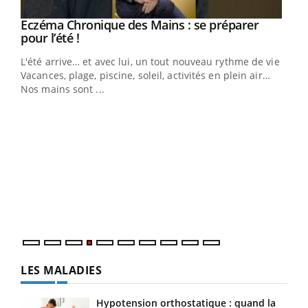
Eczéma Chronique des Mains : se préparer
Youtube
Youtube
pour l’été !
L'été arrive… et avec lui, un tout nouveau rythme de vie !
Vacances, plage, piscine, soleil, activités en plein air…
Nos mains sont ...
Dia
You
Le 
pers
ques
LES MALADIES
Hypotension orthostatique : quand la