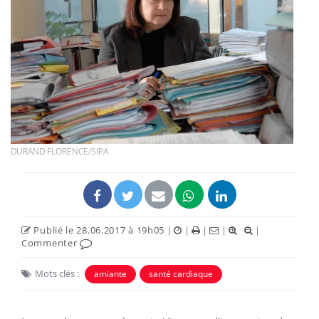
DURAND FLORENCE/SIPA
Publié le 28.06.2017 à 19h05
|
|
|
|
|
Commenter
Mots clés :
amiante
santé cardiaque