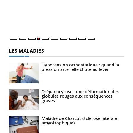
Le 
pers
ques
LES MALADIES
Hypotension orthostatique : quand la
pression artérielle chute au lever
Drépanocytose : une déformation des
globules rouges aux conséquences
graves
Maladie de Charcot (Sclérose latérale
amyotrophique)