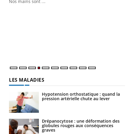
Nos mains sont ...
Dia
You
Le 
pers
ques
LES MALADIES
Hypotension orthostatique : quand la
pression artérielle chute au lever
Drépanocytose : une déformation des
globules rouges aux conséquences
graves