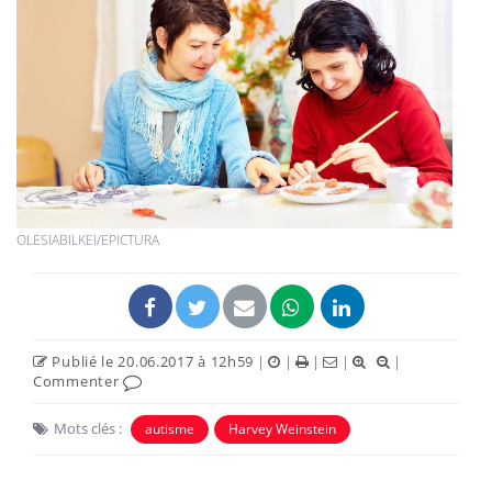
OLESIABILKEI/EPICTURA
Publié le 20.06.2017 à 12h59
|
|
|
|
|
Commenter
Mots clés :
autisme
Harvey Weinstein