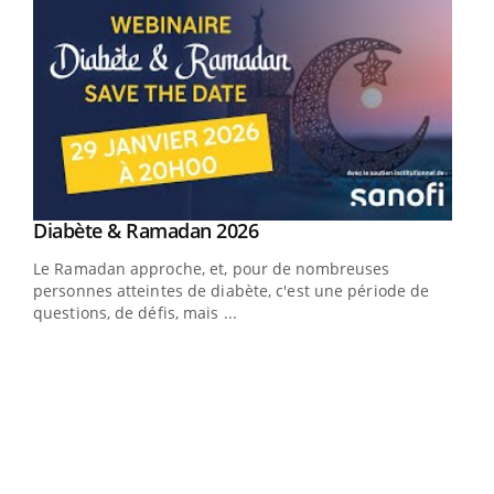
Youtube
Diabète & Ramadan 2026
Youtube
Le Ramadan approche, et, pour de nombreuses
vie !
personnes atteintes de diabète, c'est une période de
…
questions, de défis, mais ...
Un 
You
à l
Un é