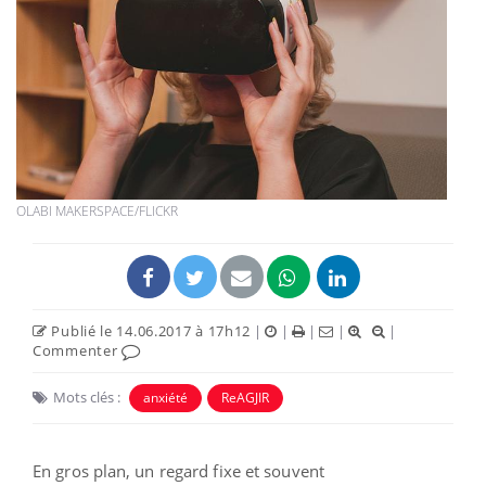
OLABI MAKERSPACE/FLICKR
Publié le 14.06.2017 à 17h12
|
|
|
|
|
Commenter
Mots clés :
anxiété
ReAGJIR
En gros plan, un regard fixe et souvent