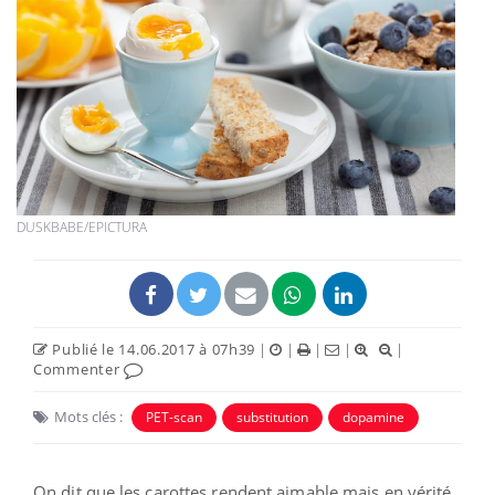
DUSKBABE/EPICTURA
Publié le 14.06.2017 à 07h39
|
|
|
|
|
Commenter
Mots clés :
PET-scan
substitution
dopamine
On dit que les carottes rendent aimable mais en vérité,