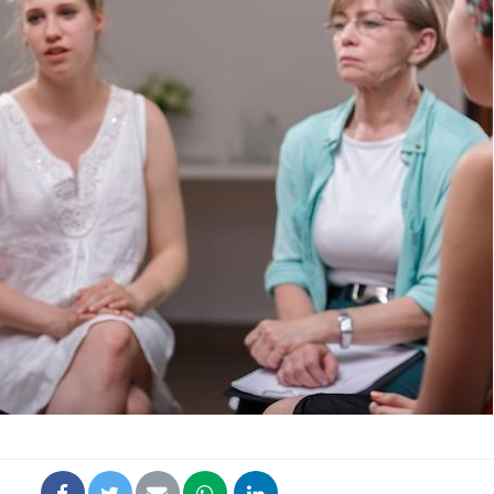
La sieste empêche-t-elle
Fortes c
de dormir la nuit ?
pourquo
noyade g
VIH : la fin du comprimé
Le Viagr
tous les jours se profile-t-
freiner 
elle enfin ?
cancer ?
Pourquoi votre ventre
Pourquo
gâche-t-il les premiers
de prot
jours de vos vacances ?
finalem