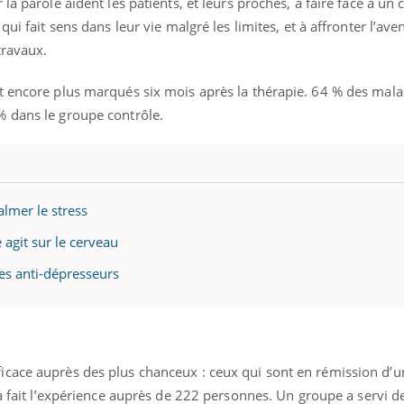
la parole aident les patients, et leurs proches, à faire face à un 
ients comme parfois chez les soignants.
soleil, activités en plein
sont ...
ui fait sens dans leur vie malgré les limites, et à affronter l’aven
travaux.
t encore plus marqués six mois après la thérapie. 64 % des mala
% dans le groupe contrôle.
almer le stress
 agit sur le cerveau
les anti-dépresseurs
cace auprès des plus chanceux : ceux qui sont en rémission d’u
 fait l’expérience auprès de 222 personnes. Un groupe a servi de