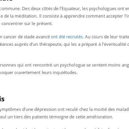
commune. Des deux côtés de l’Equateur, les psychologues ont e
 de la méditation. Il consiste à apprendre comment accepter l’in
 concentrer sur le présent.
un cancer de stade avancé
ont été recrutés
. Au cours de leur trait
séances auprès d’un thérapeute, qui les a préparé à l’éventualité 
 personnes qui ont rencontré un psychologue se sentent moins ango
’évoquer ouvertement leurs inquiétudes.
is
uline & Charge mentale : et si on
Eczéma Chronique des
tube
Youtube
Youtube
Y
it en parler??
préparer pour l’été !
s symptômes d’une dépression ont reculé chez la moitié des malad
seul un tiers des patients témoigne de cette amélioration.
026, l'insuline dans le diabète de type 2
L'été arrive… et avec lui,
e entourée d'idées reçues chez les
rythme de vie ! Vacances, 