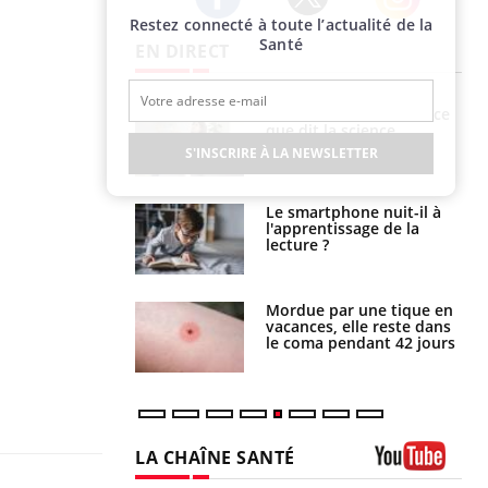
Restez connecté à toute l’actualité de la
Twitter
Facebook
Instagram
Santé
EN DIRECT
haleurs :
Grossesse et chaleur : ce
i le risque de
que dit la science
rimpe-t-il ?
S'INSCRIRE À LA NEWSLETTER
a pourrait-il
Le smartphone nuit-il à
la propagation du
l'apprentissage de la
lecture ?
i manger moins
Mordue par une tique en
éines pourrait
vacances, elle reste dans
ent être bénéfique
le coma pendant 42 jours