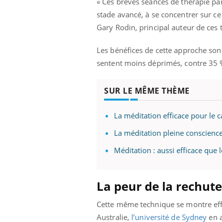
« Ces brèves séances de thérapie par 
'un proche c'est
carence en fer sont multiples ce qui la rend
pat
...
stade avancé, à se concentrer sur ce q
Gary Rodin, principal auteur de ces 
Les bénéfices de cette approche son
sentent moins déprimés, contre 35 
SUR LE MÊME THÈME
La méditation efficace pour le c
La méditation pleine conscience
Méditation : aussi efficace que 
La peur de la rechute
Cette même technique se montre effi
Australie,
l’université de Sydney
en a