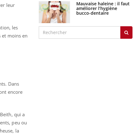
graves
er leur
Maladie de Charcot
(Sclérose latérale
amyotrophique)
tion, les
s et moins en
J'AI MAL
nts. Dans
sont encore
Beith, qui a
ients, peu ou
cheuse, la