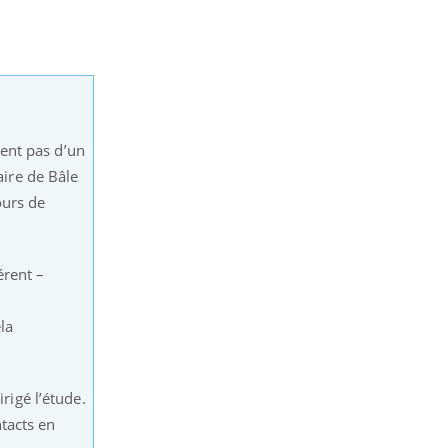
SYMPTÔMES
Douleurs de l’avant-pied :
des métatarsalgies à 90 %
liées à problème d’appui
ent pas d’un
aire de Bâle
Mauvaise haleine : il faut
améliorer l’hygiène
ours de
bucco-dentaire
érent –
la
rigé l’étude.
tacts en