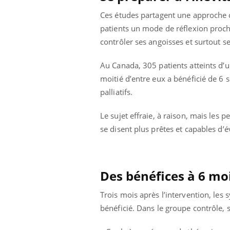
Ces études partagent une approche 
patients un mode de réflexion proche
contrôler ses angoisses et surtout se
Au Canada, 305 patients atteints d’
moitié d’entre eux a bénéficié de 6 
palliatifs.
Le sujet effraie, à raison, mais les
se disent plus prêtes et capables d
Des bénéfices à 6 mo
 Mains :
Carence en fer : comprendre pour
Ins
Youtube
You
Youtube
Youtube
prévenir
osa
Trois mois après l’intervention, le
bénéficié. Dans le groupe contrôle, 
aciles à aborder...
Fatigue, irritabilité, brouillard mental ou
En 2
poser des
même alopécie… Les symptômes de la
rest