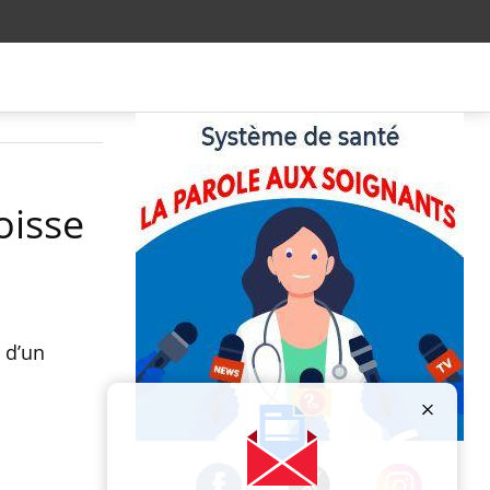
oisse
 d’un
.
Publicité