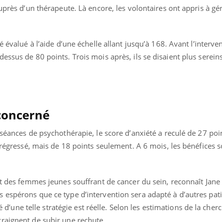
uprès d’un thérapeute. Là encore, les volontaires ont appris à gér
 évalué à l’aide d’une échelle allant jusqu’à 168. Avant l’interven
essus de 80 points. Trois mois après, ils se disaient plus serein
concerné
 séances de psychothérapie, le score d’anxiété a reculé de 27 poi
t régressé, mais de 18 points seulement. A 6 mois, les bénéfices 
nt des femmes jeunes souffrant de cancer du sein, reconnaît Jane 
 espérons que ce type d’intervention sera adapté à d’autres pat
té d’une telle stratégie est réelle. Selon les estimations de la cher
raignent de subir une rechute.