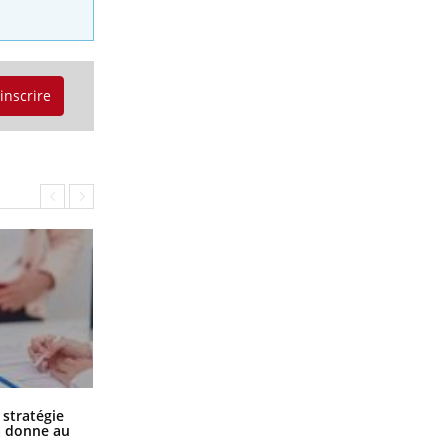
'inscrire
Chikungunya, dengue, West Nile :
 stratégie
que se passe-t-il dans le sud de la
a donne au
France ?