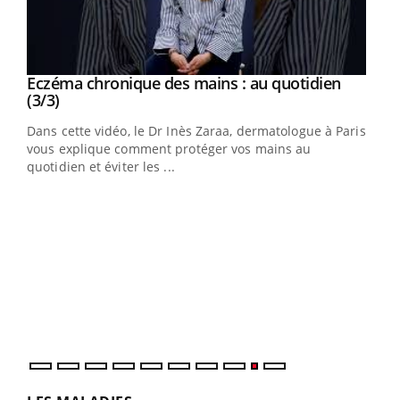
Eczéma chronique des mains : au quotidien
Youtube
Youtube
(3/3)
Dans cette vidéo, le Dr Inès Zaraa, dermatologue à Paris,
vous explique comment protéger vos mains au
quotidien et éviter les ...
Eczéma chronique des mains : les symptômes
Youtube
Youtube
(2/3)
Une plaque rouge qui gratte, une peau sèche qui tiraille,
une démangeaison persistante… Et si ce n'était pas juste
une irritation ...