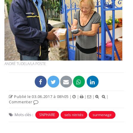
ANDRÉ TUDELA/LA POSTE
Publié le 03.06.2017 à 08h05
|
|
|
|
|
Commenter
Mots clés :
SNPHARE
sels nitrités
surmenage