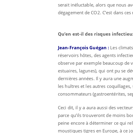
les ce qui la rend
patients comme parfois chez les soignants.
sole
serait inéluctable, alors que nous a
sont
dégagement de CO2. C’est dans ces m
Qu’en est-il des risques infectie
Jean-François Guégan :
Les climats
réservoirs hôtes, des agents infect
observe par exemple beaucoup de vir
estuaires, lagunes), qui ont pu se 
dernières années. Il y aura une augm
les huîtres et les autres coquillages,
consommateurs (gastroentérites, sep
Ceci dit, il y a aura aussi des vecteu
parce qu’ils trouveront de moins bon
peine encore à déterminer ce qui re
moustiques tigres en Europe, à ce j