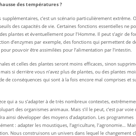
 hausse des températures ?
 supplémentaires, c’est un scénario particulièrement extrême. On
euils des capacités de vie. Certaines fonctions essentielles ne p
, des plantes et éventuellement pour l’Homme. Il peut s’agir de fo
action d’enzymes par exemple, des fonctions qui permettent de 
pour pouvoir être assimilées pour l’alimentation par l’intestin.
ales et celles des plantes seront moins efficaces, sinon supprim
mais si derrière vous n’avez plus de plantes, ou des plantes moi
ade de conséquences qui sont à la fois encore mal comprises et su
pèce qui a su s’adapter à de très nombreux contextes, extrêmemen
éma Chronique des Mains : se
plupart des organismes animaux. Mais s’il le peut, c’est par voie d
tube
Youtube
parer pour l’été !
udra ainsi développer des moyens d’adaptation. Les programmes
sément : adapter les moustiques, l’agriculture, l’agronomie… Mais
é arrive… et avec lui, un tout nouveau
me de vie ! Vacances, plage, piscine,
ation. Nous construisons un univers dans lequel le changement c