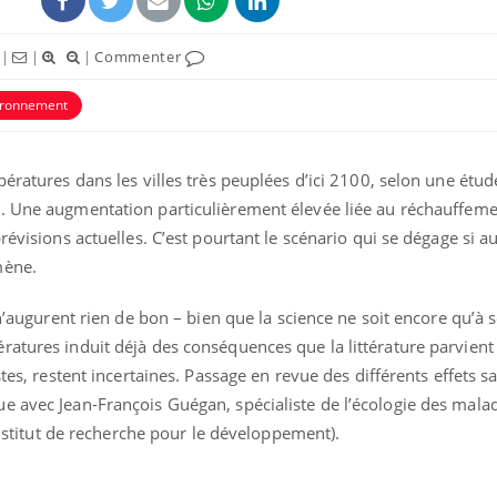
|
|
|
Commenter
ironnement
pératures dans les villes très peuplées d’ici 2100, selon une étud
e
. Une augmentation particulièrement élevée liée au réchauffem
prévisions actuelles. C’est pourtant le scénario qui se dégage si
mène.
 n’augurent rien de bon – bien que la science ne soit encore qu’à 
atures induit déjà des conséquences que la littérature parvient 
stes, restent incertaines. Passage en revue des différents effets sa
e avec Jean-François Guégan, spécialiste de l’écologie des mala
(Institut de recherche pour le développement).