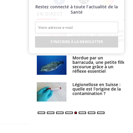
Restez connecté à toute l’actualité de la
Twitter
Facebook
Instagram
Santé
EN DIRECT
Mordue par une tique en
Allergies alimentaires :
vacances, elle reste dans
une nouvelle arme contre
le coma pendant 42 jours
les réactions sévères
S'INSCRIRE À LA NEWSLETTER
Mordue par un
Comment gérer le
barracuda, une petite fille
sommeil des enfants en
secourue grâce à un
vacances ?
réflexe essentiel
Légionellose en Suisse :
Bilan prévention : ce que
quelle est l’origine de la
les kinés pourront
contamination ?
bientôt faire