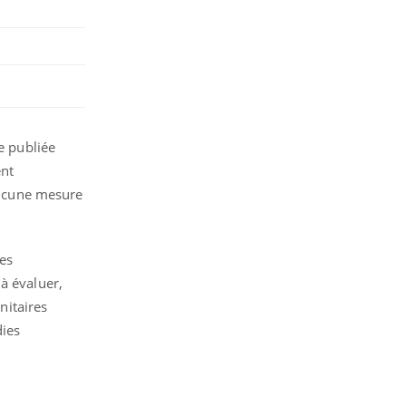
e publiée
ent
 aucune mesure
ses
à évaluer,
nitaires
dies