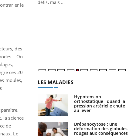
défis, mais ...
ontrarier le
Un « jumeau numérique » pour
CO
Youtube
You
faciliter l’accès à la médecine
Youtube
Cou
préventive
nou
Un établissement lié à un groupe
bou
mutualiste innove en matière de bilan de
épi
santé : l'utilisation d'un « jumeau
cteurs, des
numérique » permet ...
ropodes… On
plages,
egré ces 20
les moules,
LES MALADIES
s
Hypotension
orthostatique : quand la
pression artérielle chute
sparaître,
au lever
, la science
Drépanocytose : une
nce de
déformation des globules
rouges aux conséquences
onaux. Le