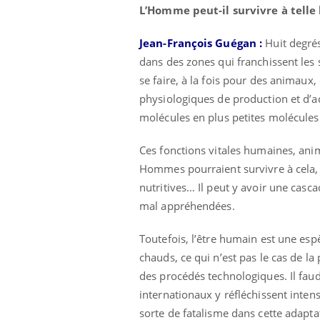
L’Homme peut-il survivre à telle
Jean-François Guégan :
Huit degrés
dans des zones qui franchissent les s
se faire, à la fois pour des animaux
physiologiques de production et d’
molécules en plus petites molécules 
Ces fonctions vitales humaines, anim
Hommes pourraient survivre à cela, 
nutritives… Il peut y avoir une casc
mal appréhendées.
Toutefois, l’être humain est une es
prendre pour
Insuline & Charge mentale : et si on
Ecz
chauds, ce qui n’est pas le cas de la 
Youtube
You
Youtube
osait en parler??
pré
des procédés technologiques. Il fa
internationaux y réfléchissent inten
llard mental ou
En 2026, l'insuline dans le diabète de type 2
L'ét
tômes de la
reste entourée d'idées reçues chez les
ryth
sorte de fatalisme dans cette adapt