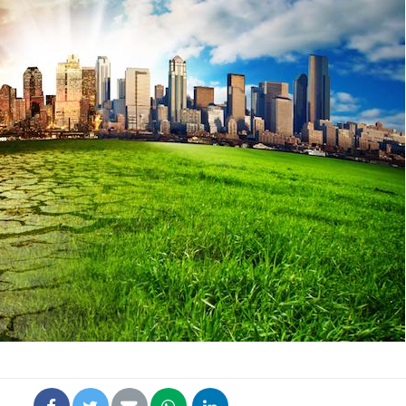
Pourquoi manger moins
de protéines pourrait
finalement être bénéfique
Grossesse et chaleur : ce
que dit la science
Le smartphone nuit-il à
l'apprentissage de la
lecture ?