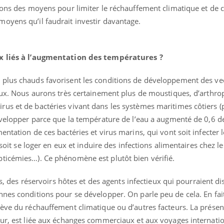
il, activités en plein air… Nos mains
vons des moyens pour limiter le réchauffement climatique et de c
 ...
oyens qu’il faudrait investir davantage.
ux liés à l’augmentation des températures ?
 plus chauds favorisent les conditions de développement des ve
ieux. Nous aurons très certainement plus de moustiques, d’arth
us et de bactéries vivant dans les systèmes maritimes côtiers (
développer parce que la température de l’eau a augmenté de 0,6 d
entation de ces bactéries et virus marins, qui vont soit infecter 
 soit se loger en eux et induire des infections alimentaires chez le
ticémies…). Ce phénomène est plutôt bien vérifié.
rs, des réservoirs hôtes et des agents infectieux qui pourraient di
nes conditions pour se développer. On parle peu de cela. En fait
lève du réchauffement climatique ou d’autres facteurs. La prése
our, est liée aux échanges commerciaux et aux voyages internati