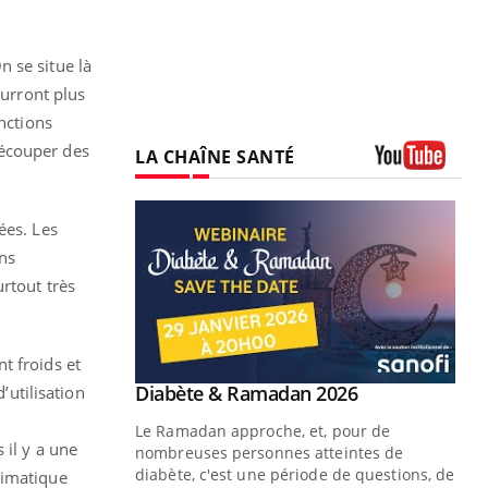
 se situe là
ourront plus
nctions
découper des
LA CHAÎNE SANTÉ
Youtube
ées. Les
ns
rtout très
t froids et
Youtube
Diabète & Ramadan 2026
’utilisation
Youtube
Le Ramadan approche, et, pour de
 il y a une
nombreuses personnes atteintes de
diabète, c'est une période de questions, de
limatique