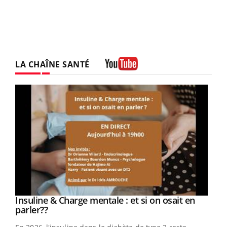
LA CHAÎNE SANTÉ
Youtube
Insuline & Charge mentale : et si on osait en
Eczéma Chronique des Mains : se préparer
Youtube
Youtube
Youtube
Youtube
parler??
pour l’été !