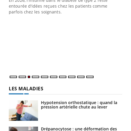
En 2026, l'insuline dans le diabète de type 2 reste
L'été arrive… et avec lui, un tout nouveau rythme de vie !
entourée d'idées reçues chez les patients comme
Vacances, plage, piscine, soleil, activités en plein air…
parfois chez les soignants.
Nos mains sont ...
Dia
You
Le 
pers
ques
LES MALADIES
Hypotension orthostatique : quand la
pression artérielle chute au lever
Drépanocytose : une déformation des