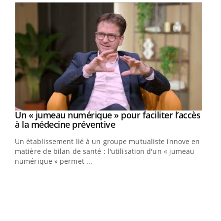
Un « jumeau numérique » pour faciliter l’accès
Youtube
Youtube
à la médecine préventive
Un établissement lié à un groupe mutualiste innove en
e
matière de bilan de santé : l'utilisation d'un « jumeau
numérique » permet ...
COU
You
Coup