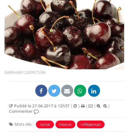
GARNHAM123/EPICTURA
Publié le 27.04.2017 à 12h57
|
|
|
|
|
Commenter
Mots clés :
cerise
insecte
millepertuis