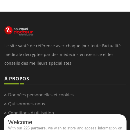
Le site santé de référence avec chaque jour toute l'actualité
médicale decryptée par des médecins en exercice et les
conseils des meilleurs spécialistes.
À PROPOS
Données personnelles et cookies
Qui sommes-nous
Conditions d'utilisation
Plan du site
Welcome
With our 225
partners
, we wish to store and access information on