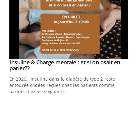
Youtube
Insuline & Charge mentale : et si on osait en
Youtube
Youtube
parler??
En 2026, l'insuline dans le diabète de type 2 reste
entourée d'idées reçues chez les patients comme
parfois chez les soignants.
Ecz
You
pour
L'ét
Vaca