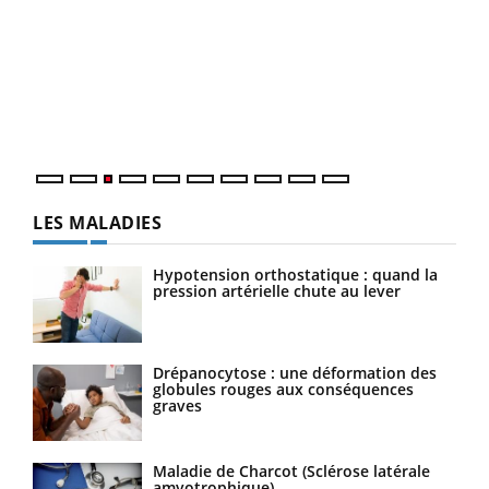
Ecz
You
pour
L'ét
Vaca
Nos 
LES MALADIES
Hypotension orthostatique : quand la
pression artérielle chute au lever
Drépanocytose : une déformation des
globules rouges aux conséquences
graves
Maladie de Charcot (Sclérose latérale
amyotrophique)