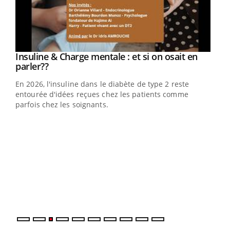
Youtube
Insuline & Charge mentale : et si on osait en
Youtube
Youtube
parler??
En 2026, l'insuline dans le diabète de type 2 reste
entourée d'idées reçues chez les patients comme
parfois chez les soignants.
Ecz
You
pour
L'ét
Vaca
Nos 