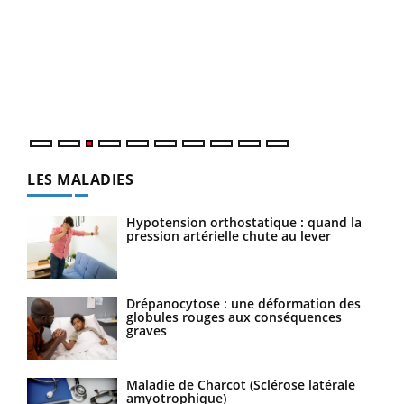
Ecz
You
pour
L'ét
Vaca
Nos 
LES MALADIES
Hypotension orthostatique : quand la
pression artérielle chute au lever
Drépanocytose : une déformation des
globules rouges aux conséquences
graves
Maladie de Charcot (Sclérose latérale
amyotrophique)