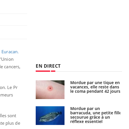
 Euracan.
l’Union
EN DIRECT
de cancers,
Mordue par une tique en
Allergies alimentaires :
vacances, elle reste dans
une nouvelle arme contre
on. Le Pr
le coma pendant 42 jours
les réactions sévères
tumeurs
Mordue par un
Comment gérer le
barracuda, une petite fille
sommeil des enfants en
les sont
secourue grâce à un
vacances ?
réflexe essentiel
te plus de