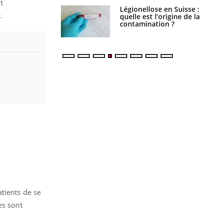
t
Légionellose en Suisse :
Bilan prévention : ce que
.
quelle est l’origine de la
les kinés pourront
contamination ?
bientôt faire
tients de se
es sont