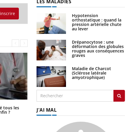
LES MALADIES
'inscrire
Hypotension
orthostatique : quand la
pression artérielle chute
au lever
Drépanocytose : une
déformation des globules
rouges aux conséquences
graves
Maladie de Charcot
(Sclérose latérale
amyotrophique)
Pourquoi votre ventre gâche-t-il les
é tous les
J'AI MAL
premiers jours de vos vacances ?
nfin ?