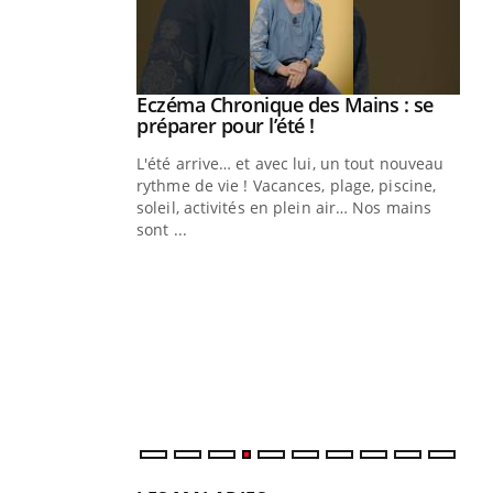
Eczéma Chronique des Mains : se
Youtube
Youtube
préparer pour l’été !
L'été arrive… et avec lui, un tout nouveau
rythme de vie ! Vacances, plage, piscine,
soleil, activités en plein air… Nos mains
sont ...
Youtube
Diabète & Ramadan 2026
Un
Youtube
You
fac
pr
Un 
mut
san
num