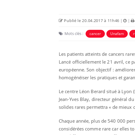
Publié le 20.04.2017 à 11h46
|
|
Mots clés :
cancer
Unafam
r
Les patients atteints de cancers rar
Lancé officiellement le 21 avril, ce
européenne. Son objectif : améliorer
homogénéiser les pratiques et garanti
lovirus : ce qui
Pourquoi votre ventre
ans la prise en
gâche-t-il les premiers
Le centre Léon Berard situé à Lyon 
des femmes
jours de vos vacances ?
Jean-Yves Blay, directeur général d
s
solides rares permettra « de mieux 
e empêche-t-elle
Fortes chaleurs :
 la nuit ?
pourquoi le risque de
Chaque année, plus de 540 000 perso
noyade grimpe-t-il ?
considérées comme rare car elles to