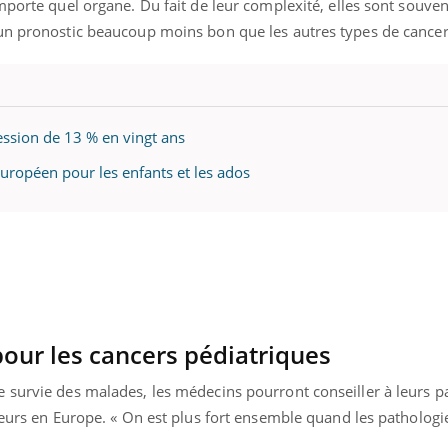
mporte quel organe. Du fait de leur complexité, elles sont souven
Le smartphone nuit-il à
un pronostic beaucoup moins bon que les autres types de cancer
l'apprentissage de la
lecture ?
ession de 13 % en vingt ans
uropéen pour les enfants et les ados
our les cancers pédiatriques
 survie des malades, les médecins pourront conseiller à leurs pa
leurs en Europe. « On est plus fort ensemble quand les pathologi