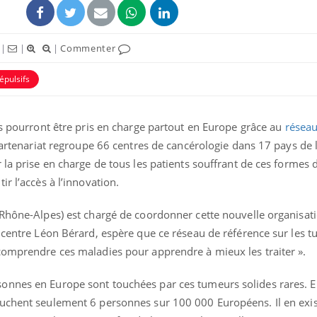
|
|
|
Commenter
épulsifs
es pourront être pris en charge partout en Europe grâce au
réseau
 partenariat regroupe 66 centres de cancérologie dans 17 pays de 
 la prise en charge de tous les patients souffrant de ces formes 
r l’accès à l’innovation.
Pourquoi manger moins
de protéines pourrait
(Rhône-Alpes) est chargé de coordonner cette nouvelle organisati
finalement être bénéfique
u centre Léon Bérard, espère que ce réseau de référence sur les 
comprendre ces maladies pour apprendre à mieux les traiter ».
Grossesse et chaleur : ce
que dit la science
nnes en Europe sont touchées par ces tumeurs solides rares. El
uchent seulement 6 personnes sur 100 000 Européens. Il en exis