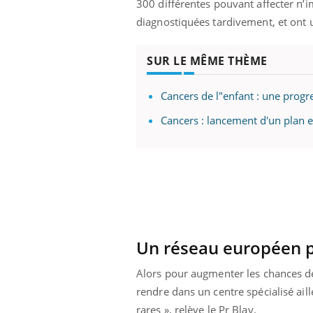
300 différentes pouvant affecter n’i
 fin du comprimé
Le Viagra pourrait-il
diagnostiquées tardivement, et ont 
jours se profile-t-
freiner la propagation du
n ?
cancer ?
SUR LE MÊME THÈME
Cancers de l"enfant : une progr
Cancers : lancement d'un plan e
Un réseau européen p
Alors pour augmenter les chances de
rendre dans un centre spécialisé ail
rares », relève le Pr Blay.