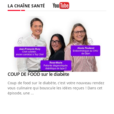
LA CHAÎNE SANTÉ
Youtube
Youtube
cès
COUP DE FOOD sur le diabète
Youtube
Coup de food sur le diabète, c'est votre nouveau rendez-
 en
vous culinaire qui bouscule les idées reçues ! Dans cet
u
épisode, une ...