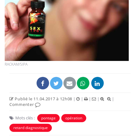
RACKAM/SIPA
Publié le 11.04.2017 à 12h08
|
|
|
|
|
Commenter
Mots clés :
pontage
opération
retard diagnostique