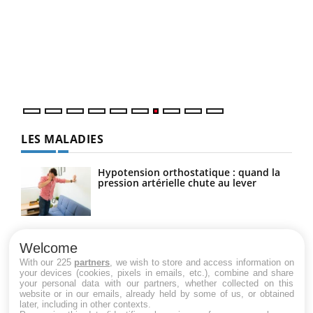
Qua
You
"Les
trav
DRH 
LES MALADIES
Hypotension orthostatique : quand la
pression artérielle chute au lever
Drépanocytose : une déformation des
globules rouges aux conséquences
Welcome
graves
With our 225
partners
, we wish to store and access information on
your devices (cookies, pixels in emails, etc.), combine and share
your personal data with our partners, whether collected on this
website or in our emails, already held by some of us, or obtained
Maladie de Charcot (Sclérose latérale
later, including in other contexts.
amyotrophique)