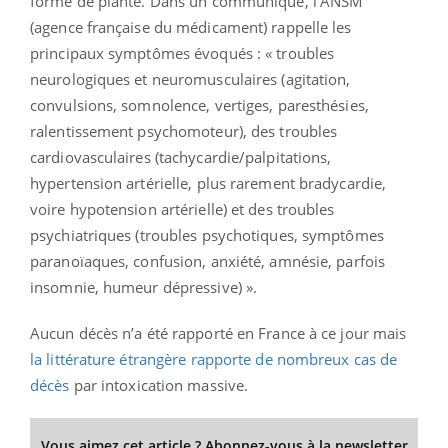
forme de plante. Dans un communiqué, l’ANSM
(agence française du médicament) rappelle les
principaux symptômes évoqués : « troubles
neurologiques et neuromusculaires (agitation,
convulsions, somnolence, vertiges, paresthésies,
ralentissement psychomoteur), des troubles
cardiovasculaires (tachycardie/palpitations,
hypertension artérielle, plus rarement bradycardie,
voire hypotension artérielle) et des troubles
psychiatriques (troubles psychotiques, symptômes
paranoïaques, confusion, anxiété, amnésie, parfois
insomnie, humeur dépressive) ».
Aucun décès n’a été rapporté en France à ce jour mais
la littérature étrangère rapporte de nombreux cas de
décès
par intoxication massive.
Vous aimez cet article ? Abonnez-vous à la newsletter