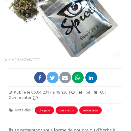
WIKIMEDIA/KEVINC/CC
Publié le 06.04.2017 à 18h36
|
|
|
|
|
Commenter
Mots clés :
drogue
cannabis
addiction
Ils se présentent sous forme de poudre ou d’herbe à