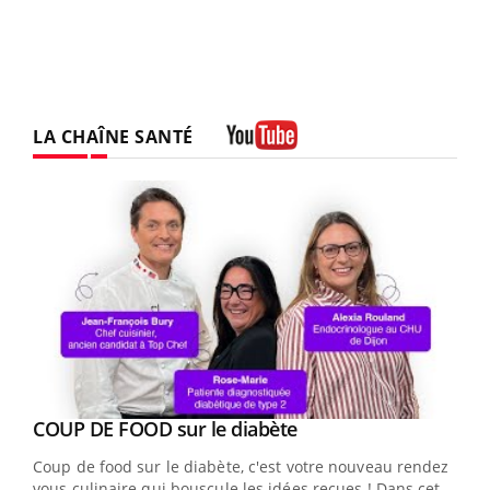
LA CHAÎNE SANTÉ
Youtube
Youtube
cès
COUP DE FOOD sur le diabète
Youtube
Coup de food sur le diabète, c'est votre nouveau rendez-
 en
vous culinaire qui bouscule les idées reçues ! Dans cet