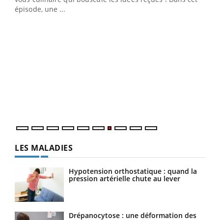
u
épisode, une ...
Qua
You
"Les
trav
DRH 
LES MALADIES
Hypotension orthostatique : quand la
pression artérielle chute au lever
Drépanocytose : une déformation des