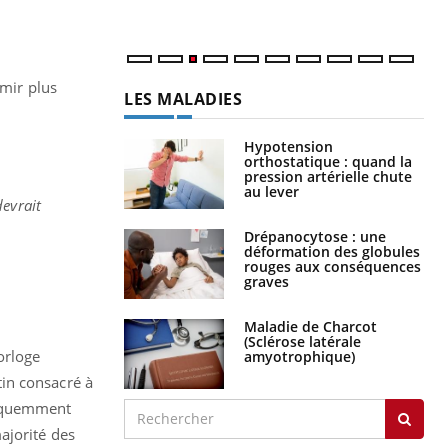
rmir plus
LES MALADIES
.
Hypotension
orthostatique : quand la
pression artérielle chute
au lever
devrait
Drépanocytose : une
déformation des globules
rouges aux conséquences
graves
Maladie de Charcot
(Sclérose latérale
orloge
amyotrophique)
etin consacré à
réquemment
ajorité des