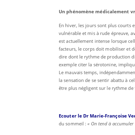
Un phénomène médicalement vr
En hiver, les jours sont plus courts
vulnérable et mis à rude épreuve, ave
est actuellement intense lorsque cel
facteurs, le corps doit mobiliser et 
Ecz
dire dont le rythme de production dif
You
exp
exemple citer la sérotonine, impliq
Le mauvais temps, indépendamment 
Il y
d'au
la sensation de se sentir abattu à cel
ques
être plus négligent sur le rythme de 
mont
Ecouter le Dr Marie-Françoise Ve
du sommeil :
« On tend à accumuler d