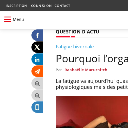
INSCRIPTION
CONNEXION
CONTACT
Menu
QUESTION D'ACTU
Fatigue hivernale
Pourquoi l’org
Par
Raphaëlle Maruchitch
La fatigue va aujourd’hui quasi
physiologiques mais des petit