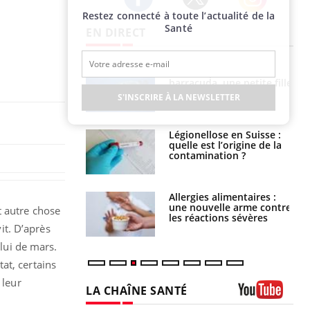
Restez connecté à toute l’actualité de la
Twitter
Facebook
Instagram
Santé
EN DIRECT
e et chaleur : ce
Mordue par un
la science
barracuda, une petite fille
secourue grâce à un
S'INSCRIRE À LA NEWSLETTER
réflexe essentiel
phone nuit-il à
Légionellose en Suisse :
tissage de la
quelle est l’origine de la
?
contamination ?
par une tique en
Allergies alimentaires :
, elle reste dans
une nouvelle arme contre
t autre chose
 pendant 42 jours
les réactions sévères
it. D’après
elui de mars.
at, certains
 leur
LA CHAÎNE SANTÉ
Youtube