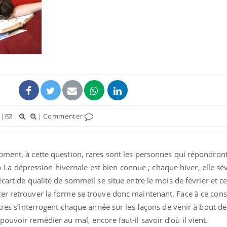
Fortes chaleurs :
Grossess
pourquoi le risque de
que dit 
noyade grimpe-t-il ?
Le Viagra pourrait-il
Le smart
freiner la propagation du
l'appren
cancer ?
lecture 
|
|
|
Commenter
Pourquoi manger moins
Mordue 
de protéines pourrait
vacances
oment, à cette question, rares sont les personnes qui répondron
finalement être bénéfique
le coma
..» La dépression hivernale est bien connue ; chaque hiver, elle sév
 écart de qualité de sommeil se situe entre le mois de février et c
er retrouver la forme se trouve donc maintenant. Face à ce const
utres s’interrogent chaque année sur les façons de venir à bout de
ouvoir remédier au mal, encore faut-il savoir d’où il vient.