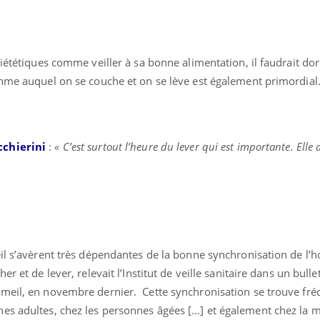
diététiques comme veiller à sa bonne alimentation, il faudrait do
thme auquel on se couche et on se lève est également primordial
cchierini
:
« C’est surtout l’heure du lever qui est importante. Elle 
il s’avèrent très dépendantes de la bonne synchronisation de l’h
r et de lever, relevait l’Institut de veille sanitaire dans un bull
mmeil, en novembre dernier. Cette synchronisation se trouve f
es adultes, chez les personnes âgées […] et également chez la m