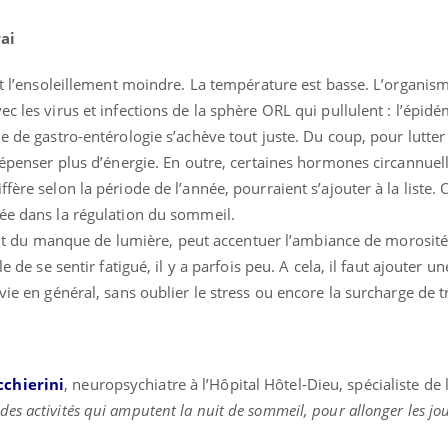
ai
 et l’ensoleillement moindre. La température est basse. L’organism
c les virus et infections de la sphère ORL qui pullulent : l’épid
le de gastro-entérologie s’achève tout juste. Du coup, pour lutter
dépenser plus d’énergie. En outre, certaines hormones circannuelle
éma Chronique des Mains :
Carence en fer : com
fère selon la période de l’année, pourraient s’ajouter à la liste.
tube
Youtube
Youtube
Youtube
liquer ma maladie
prévenir
uée dans la régulation du sommeil.
du manque de lumière, peut accentuer l’ambiance de morosité
 a des sujets qui sont faciles à aborder...
Fatigue, irritabilité, brou
tres non ! D'un côté, poser des
même alopécie… Les sym
le de se sentir fatigué, il y a parfois peu. A cela, il faut ajouter 
tions sur la maladie d'un proche c'est
carence en fer sont multi
vie en général, sans oublier le stress ou encore la surcharge de tr
rer ...
...
cchierini
, neuropsychiatre à l’Hôpital Hôtel-Dieu, spécialiste de
es activités qui amputent la nuit de sommeil, pour allonger les jou