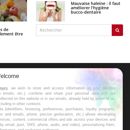
Mauvaise haleine : il faut
améliorer l’hygiène
bucco-dentaire
Grossesse et chaleur : ce que dit la
s de
science
alement être
elcome
ER
tners
, we wish to store and access information on your devices
in emails, etc.), combine and share your personal data with our
s les semaines les meilleures
ollected on this website or in our emails, already held by some of us,
ncluding in other contexts.
ta (identifiers, browsing, preferences, purchases, loyalty programs,
es and emails, phone, precise geolocation, etc.) allows developing
ervices, content, commercial offers and ads across your devices and
 by email, post, SMS, phone, audio, and video), personalising them,
RE
rformance, and analysing audiences.