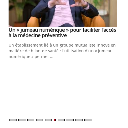
Un « jumeau numérique » pour faciliter l’accès
Youtube
Youtube
à la médecine préventive
Un établissement lié à un groupe mutualiste innove en
e
matière de bilan de santé : l'utilisation d'un « jumeau
numérique » permet ...
COU
You
Coup
vous
épis