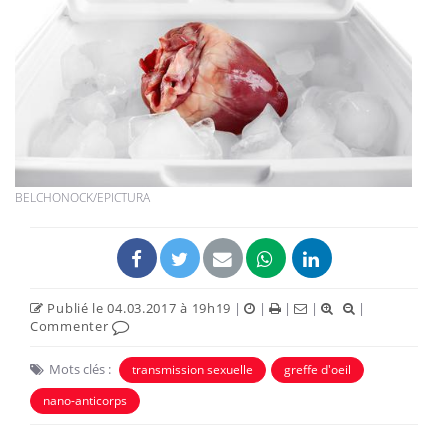
BELCHONOCK/EPICTURA
Publié le 04.03.2017 à 19h19
|
|
|
|
|
Commenter
Mots clés :
transmission sexuelle
greffe d'oeil
nano-anticorps