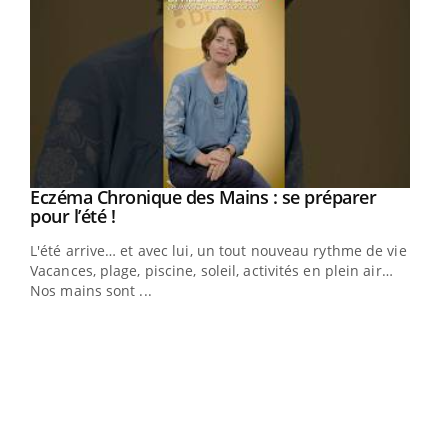
Eczéma Chronique des Mains : se préparer
Youtube
Youtube
pour l’été !
L'été arrive… et avec lui, un tout nouveau rythme de vie !
Vacances, plage, piscine, soleil, activités en plein air…
Nos mains sont ...
Dia
You
Le 
pers
ques