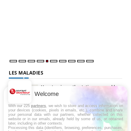
Un 
You
à l
Un é
mati
numé
LES MALADIES
Hypotension orthostatique : quand la
pression artérielle chute au lever
Welcome
With our 225
partners
, we wish to store and access information on
your devices (cookies, pixels in emails, etc.), combine and share
Drépanocytose : une déformation des
your personal data with our partners, whether collected on this
globules rouges aux conséquences
website or in our emails, already held by some of us, or obtained
graves
later, including in other contexts.
Processing this data (identifiers, browsing, preferences, purchases,