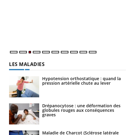
Ecz
You
pour
L'ét
Vaca
Nos 
LES MALADIES
Hypotension orthostatique : quand la
pression artérielle chute au lever
Drépanocytose : une déformation des
globules rouges aux conséquences
graves
Maladie de Charcot (Sclérose latérale