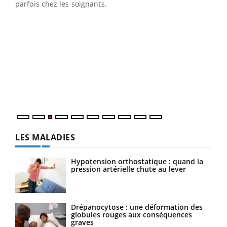
parfois chez les soignants.
Ecz
You
pour
L'ét
Vaca
Nos 
LES MALADIES
Hypotension orthostatique : quand la
pression artérielle chute au lever
Drépanocytose : une déformation des
globules rouges aux conséquences
graves