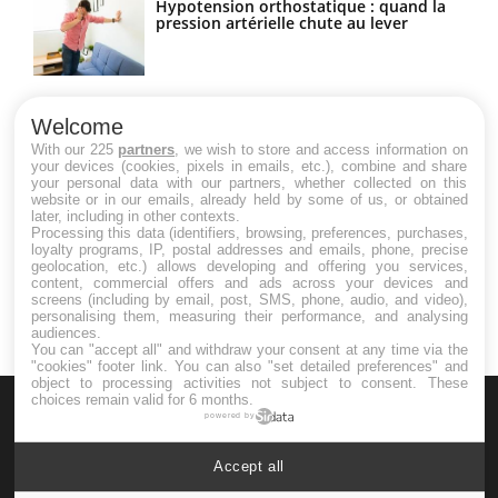
Hypotension orthostatique : quand la
pression artérielle chute au lever
Drépanocytose : une déformation des
globules rouges aux conséquences
Welcome
graves
With our 225
partners
, we wish to store and access information on
your devices (cookies, pixels in emails, etc.), combine and share
your personal data with our partners, whether collected on this
website or in our emails, already held by some of us, or obtained
Maladie de Charcot (Sclérose latérale
later, including in other contexts.
amyotrophique)
Processing this data (identifiers, browsing, preferences, purchases,
loyalty programs, IP, postal addresses and emails, phone, precise
geolocation, etc.) allows developing and offering you services,
content, commercial offers and ads across your devices and
screens (including by email, post, SMS, phone, audio, and video),
personalising them, measuring their performance, and analysing
audiences.
You can "accept all" and withdraw your consent at any time via the
"cookies" footer link
. You can also "set detailed preferences" and
object to processing activities not subject to consent. These
choices remain valid for 6 months.
powered by
Accept all