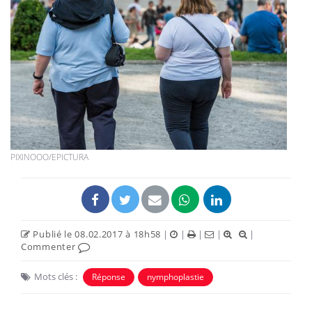
PIXINOOO/EPICTURA
Publié le 08.02.2017 à 18h58
|
|
|
|
|
Commenter
Mots clés :
Réponse
nymphoplastie