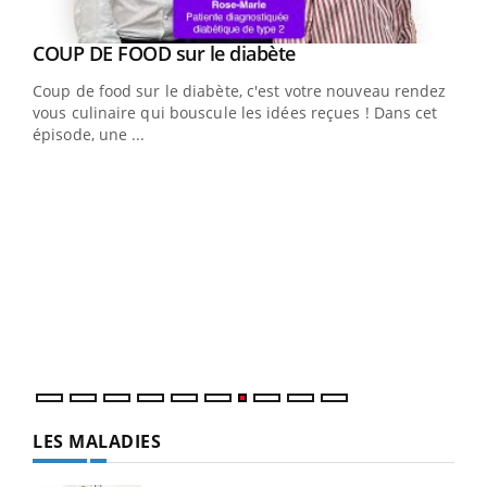
Youtube
cès
COUP DE FOOD sur le diabète
Youtube
Coup de food sur le diabète, c'est votre nouveau rendez-
 en
vous culinaire qui bouscule les idées reçues ! Dans cet
u
épisode, une ...
Qua
You
"Les
trav
DRH 
LES MALADIES