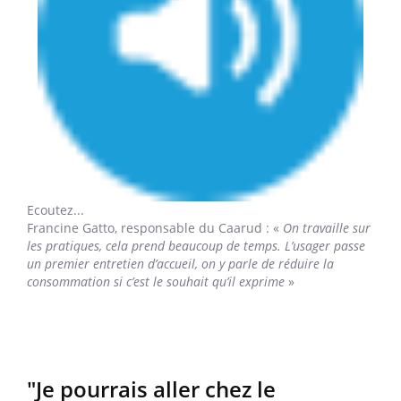
Ecoutez...
Francine Gatto,
responsable du Caarud : «
On travaille sur
les pratiques, cela prend beaucoup de temps. L’usager passe
un premier entretien d’accueil, on y parle de réduire la
consommation si c’est le souhait qu’il exprime
»
"Je pourrais aller chez le