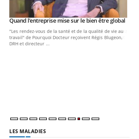
Yout
Quand l’entreprise mise sur le bien être global
Youtube
ndez-
"Les rendez-vous de la santé et de la qualité de vie au
cet
travail" de Pourquoi Docteur reçoivent Régis Blugeon,
DRH et directeur ...
Ecz
You
(3/3
Dans
vous
quot
LES MALADIES