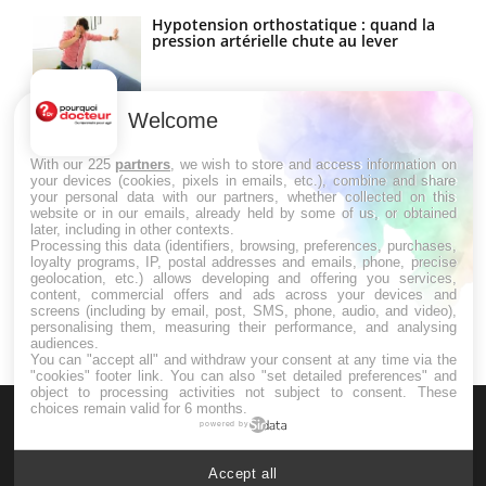
Hypotension orthostatique : quand la
pression artérielle chute au lever
Welcome
Drépanocytose : une déformation des
globules rouges aux conséquences
graves
With our 225
partners
, we wish to store and access information on
your devices (cookies, pixels in emails, etc.), combine and share
your personal data with our partners, whether collected on this
website or in our emails, already held by some of us, or obtained
Maladie de Charcot (Sclérose latérale
later, including in other contexts.
amyotrophique)
Processing this data (identifiers, browsing, preferences, purchases,
loyalty programs, IP, postal addresses and emails, phone, precise
geolocation, etc.) allows developing and offering you services,
content, commercial offers and ads across your devices and
screens (including by email, post, SMS, phone, audio, and video),
personalising them, measuring their performance, and analysing
audiences.
You can "accept all" and withdraw your consent at any time via the
"cookies" footer link
. You can also "set detailed preferences" and
object to processing activities not subject to consent. These
choices remain valid for 6 months.
powered by
Accept all