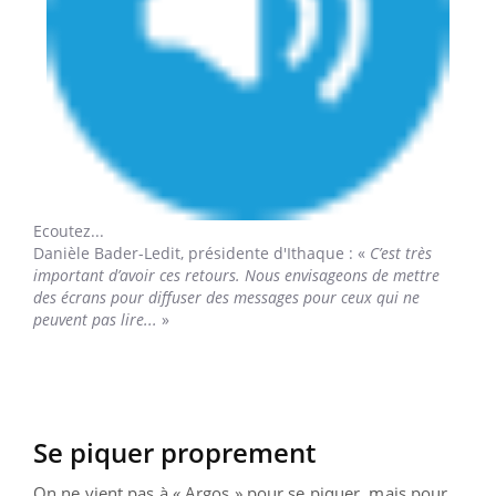
Ecoutez...
Danièle Bader-Ledit,
présidente d'Ithaque : «
C’est très
important d’avoir ces retours. Nous envisageons de mettre
des écrans pour diffuser des messages pour ceux qui ne
peuvent pas lire...
»
Se piquer proprement
On ne vient pas à « Argos » pour se piquer, mais pour