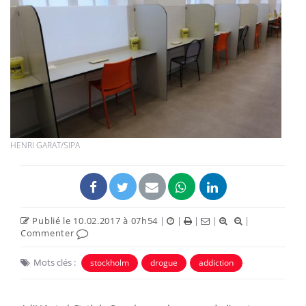
HENRI GARAT/SIPA
Publié le 10.02.2017 à 07h54
|
|
|
|
|
Commenter
Mots clés :
stockholm
drogue
addiction