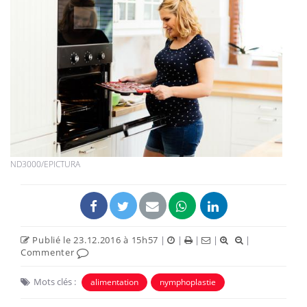
ND3000/EPICTURA
Publié le 23.12.2016 à 15h57
|
|
|
|
|
Commenter
Mots clés :
alimentation
nymphoplastie