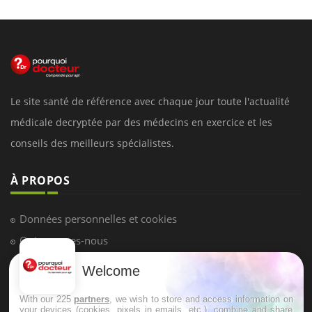
Le site santé de référence avec chaque jour toute l'actualité
médicale decryptée par des médecins en exercice et les
conseils des meilleurs spécialistes.
À PROPOS
Données personnelles et cookies
Qui sommes-nous
Conditions d'utilisation
Welcome
Plan du site
With our 225
partners
, we wish to store and access information on
Mentions Légales
your devices (cookies, pixels in emails, etc.), combine and share