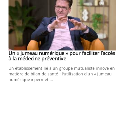
Un « jumeau numérique » pour faciliter l’accès
Youtube
Youtube
à la médecine préventive
Un établissement lié à un groupe mutualiste innove en
e
matière de bilan de santé : l'utilisation d'un « jumeau
numérique » permet ...
COU
You
Coup
vous
épis