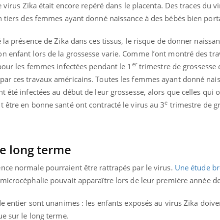
mutualiste innove en mat
s, mais ...
e virus Zika était encore repéré dans le placenta. Des traces du vi
santé : l'utilisation d'un 
un tiers des femmes ayant donné naissance à des bébés bien port
numérique » permet ...
é la présence de Zika dans ces tissus, le risque de donner naissa
n enfant lors de la grossesse varie. Comme l’ont montré des tr
er
 pour les femmes infectées pendant le 1
trimestre de grossesse 
 par ces travaux américains. Toutes les femmes ayant donné nai
t été infectées au début de leur grossesse, alors que celles qui
e
 être en bonne santé ont contracté le virus au 3
trimestre de g
le long terme
nce normale pourraient être rattrapés par le virus.
Une étude br
microcéphalie pouvait apparaître lors de leur première année de
de entier sont unanimes : les enfants exposés au virus Zika doive
ue sur le long terme.