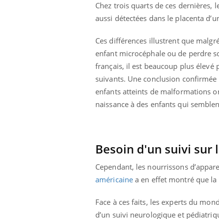
ez les soignants.
soleil, activités en plein air… Nos mains
défi
Chez trois quarts de ces dernières, l
sont ...
aussi détectées dans le placenta d’
Ces différences illustrent que malgr
enfant microcéphale ou de perdre so
français, il est beaucoup plus élevé
suivants. Une conclusion confirmée
enfants atteints de malformations on
naissance à des enfants qui semblent
Besoin d'un suivi sur 
Cependant, les nourrissons d’appare
américaine
a en effet montré que la 
Face à ces faits, les experts du mon
d’un suivi neurologique et pédiatriq