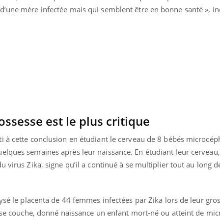
d’une mère infectée mais qui semblent être en bonne santé », in
.
ossesse est le plus critique
i à cette conclusion en étudiant le cerveau de 8 bébés microcép
elques semaines après leur naissance. En étudiant leur cerveau,
 virus Zika, signe qu’il a continué à se multiplier tout au long d
Youtube
bète & Ramadan 2026
Un « jumeau numériq
tube
Youtube
faciliter l’accès à la 
Ramadan approche, et, pour de
Youtube
préventive
lysé le placenta de 44 femmes infectées par Zika lors de leur gro
breuses personnes atteintes de
usse couche, donné naissance un enfant mort-né ou atteint de mic
Un établissement lié à u
ète, c'est une période de questions, de