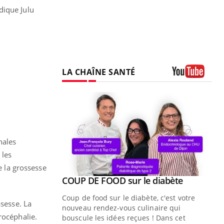
dique Julu
LA CHAÎNE SANTÉ
Youtube
hales
 les
e la grossesse
Youtube
ue » pour
COUP DE FOOD sur le diabète
Youtube
médecine
Coup de food sur le diabète, c'est votre
ssesse. La
nouveau rendez-vous culinaire qui
rocéphalie.
n groupe
bouscule les idées reçues ! Dans cet