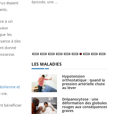
ière de bilan de
épisode, une ...
rus étaient
« jumeau
ants.
Qu
You
êtr
nce à un
"Le
avaux
qua
que les
Doc
dir
ssance à des
 ont donné
rossesse.
LES MALADIES
Hypotension
orthostatique : quand la
pression artérielle chute
ésilienne et
au lever
 vie.
Drépanocytose : une
déformation des globules
nt bénéficier
rouges aux conséquences
graves