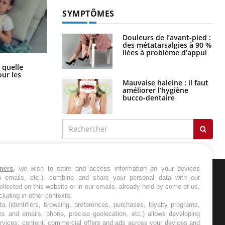
SYMPTÔMES
Douleurs de l’avant-pied :
des métatarsalgies à 90 %
liées à problème d’appui
Syndrome métabolique : quels sont
 quelle
les meilleurs exercices physiques ?
ur les
Mauvaise haleine : il faut
améliorer l’hygiène
bucco-dentaire
tners
, we wish to store and access information on your devices
in emails, etc.), combine and share your personal data with our
ER
ollected on this website or in our emails, already held by some of us,
ncluding in other contexts.
ta (identifiers, browsing, preferences, purchases, loyalty programs,
s les semaines les meilleures
es and emails, phone, precise geolocation, etc.) allows developing
ervices, content, commercial offers and ads across your devices and