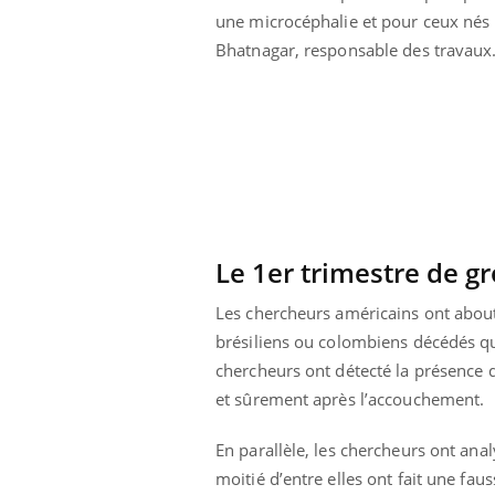
une microcéphalie et pour ceux nés 
Bhatnagar, responsable des travaux
Le 1er trimestre de gr
Les chercheurs américains ont about
brésiliens ou colombiens décédés qu
chercheurs ont détecté la présence du
ale : et si on
Eczéma Chronique des Mains : se
Dia
et sûrement après l’accouchement.
Youtube
You
ube
Youtube
préparer pour l’été !
Le 
En parallèle, les chercheurs ont ana
 diabète de type 2
L'été arrive… et avec lui, un tout nouveau
nom
moitié d’entre elles ont fait une fa
ues chez les
rythme de vie ! Vacances, plage, piscine,
diab