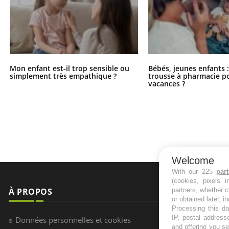
Mon enfant est-il trop sensible ou
Bébés, jeunes enfants :
simplement très empathique ?
trousse à pharmacie po
vacances ?
Welcome
With our 225
par
(cookies, pixels 
À PROPOS
NEWSLETT
partners, whether c
or obtained later, i
Processing this da
Recevez toute
IP, postal address
Données personnelles et cookies
infos santé
and offering you s