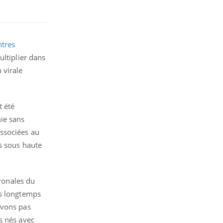
ntres
ultiplier dans
 virale
t été
mie sans
associées au
és sous haute
uronales du
ès longtemps
avons pas
s nés avec