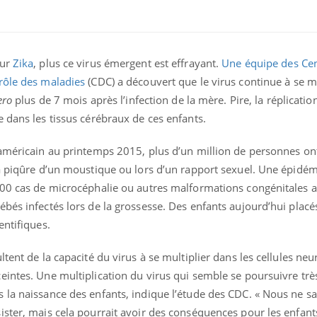
sur
Zika
, plus ce virus émergent est effrayant.
Une équipe des Ce
rôle des maladies
(CDC) a découvert que le virus continue à se m
ero
plus de 7 mois après l’infection de la mère. Pire, la réplication
 dans les tissus cérébraux de ces enfants.
 américain au printemps 2015, plus d’un million de personnes on
la piqûre d’un moustique ou lors d’un rapport sexuel. Une épidé
400 cas de microcéphalie ou autres malformations congénitales 
bés infectés lors de la grossesse. Des enfants aujourd’hui plac
entifiques.
tent de la capacité du virus à se multiplier dans les cellules ne
eintes. Une multiplication du virus qui semble se poursuivre tr
 la naissance des enfants, indique l’étude des CDC. « Nous ne s
ister, mais cela pourrait avoir des conséquences pour les enfant