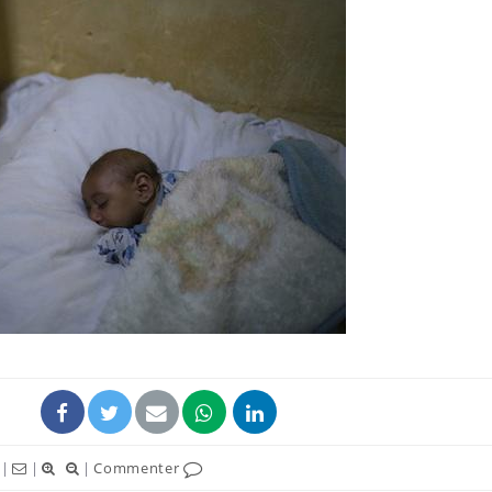
Les médicaments GLP-1
VIH : la
protègent-ils aussi les os
tous les
?
elle enfi
Cytomégalovirus : ce qui
Pourquo
change dans la prise en
gâche-t-
charge des femmes
jours de
enceintes
La sieste empêche-t-elle
Fortes c
de dormir la nuit ?
pourquo
noyade g
|
|
|
Commenter