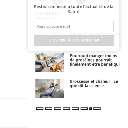
Restez connecté à toute l’actualité de la
Twitter
Facebook
Instagram
Santé
EN DIRECT
 fin du comprimé
Le Viagra pourrait-il
 jours se profile-t-
freiner la propagation du
n ?
cancer ?
S'INSCRIRE À LA NEWSLETTER
i votre ventre
Pourquoi manger moins
il les premiers
de protéines pourrait
 vos vacances ?
finalement être bénéfique
haleurs :
Grossesse et chaleur : ce
i le risque de
que dit la science
rimpe-t-il ?