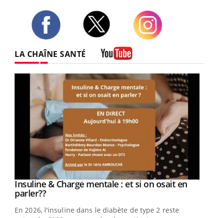
Twitter
Facebook
Instagram
LA CHAÎNE SANTÉ
Youtube
Youtube
Insuline & Charge mentale : et si on osait en
Youtube
Youtube
parler??
En 2026, l'insuline dans le diabète de type 2 reste