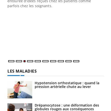
entourée d'idées reçues chez les patients comme
parfois chez les soignants.
Ecz
You
pour
L'ét
Vaca
Nos 
LES MALADIES
Hypotension orthostatique : quand la
pression artérielle chute au lever
Drépanocytose : une déformation des
globules rouges aux conséquences