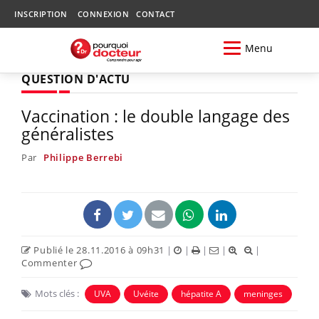
INSCRIPTION
CONNEXION
CONTACT
Menu
QUESTION D'ACTU
Vaccination : le double langage des
généralistes
Par
Philippe Berrebi
Publié le 28.11.2016 à 09h31
|
|
|
|
|
Commenter
Mots clés :
UVA
Uvéite
hépatite A
meninges