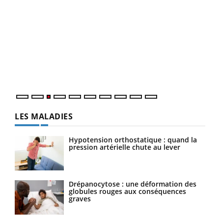
Ecz
You
pour
L'ét
Vaca
Nos 
LES MALADIES
Hypotension orthostatique : quand la
pression artérielle chute au lever
Drépanocytose : une déformation des
globules rouges aux conséquences
graves