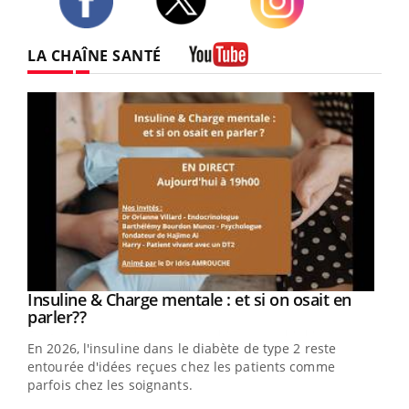
Twitter
Facebook
Instagram
LA CHAÎNE SANTÉ
Youtube
Youtube
Insuline & Charge mentale : et si on osait en
Youtube
Youtube
parler??
En 2026, l'insuline dans le diabète de type 2 reste
entourée d'idées reçues chez les patients comme
parfois chez les soignants.