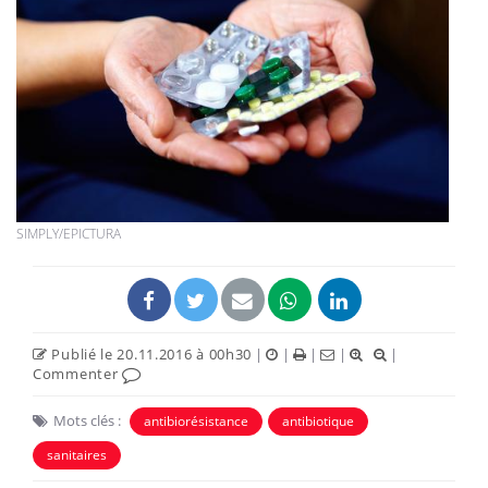
SIMPLY/EPICTURA
Publié le 20.11.2016 à 00h30
|
|
|
|
|
Commenter
Mots clés :
antibiorésistance
antibiotique
sanitaires