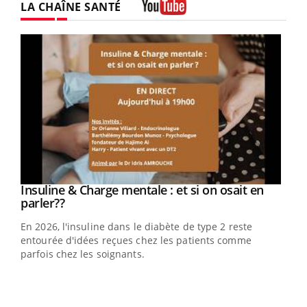
LA CHAÎNE SANTÉ
Youtube
Insuline & Charge mentale : et si on osait en
Eczéma Chronique des Mains : se préparer
Youtube
Youtube
Youtube
Youtube
parler??
pour l’été !
En 2026, l'insuline dans le diabète de type 2 reste
L'été arrive… et avec lui, un tout nouveau rythme de vie !
entourée d'idées reçues chez les patients comme
Vacances, plage, piscine, soleil, activités en plein air…
parfois chez les soignants.
Nos mains sont ...
Dia
You