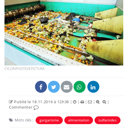
CYLONPHOTO/EPICTURA
Publié le 18.11.2016 à 12h36
|
|
|
|
|
Commenter
Mots clés :
gargarisme
alimentation
sulfamides