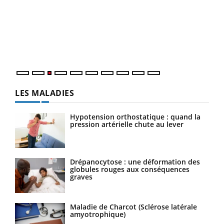
Le 
pers
ques
LES MALADIES
Hypotension orthostatique : quand la
pression artérielle chute au lever
Drépanocytose : une déformation des
globules rouges aux conséquences
graves
Maladie de Charcot (Sclérose latérale
amyotrophique)