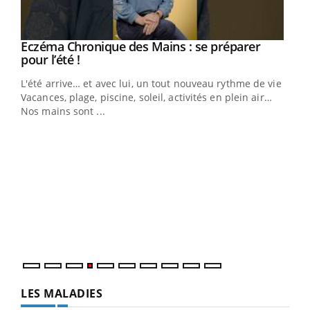
Eczéma Chronique des Mains : se préparer
Youtube
Youtube
pour l’été !
L'été arrive… et avec lui, un tout nouveau rythme de vie !
Vacances, plage, piscine, soleil, activités en plein air…
Nos mains sont ...
Dia
You
Le 
pers
ques
LES MALADIES