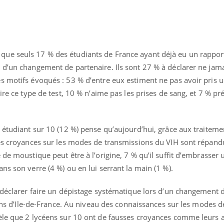
ue seuls 17 % des étudiants de France ayant déjà eu un rapport
d’un changement de partenaire. Ils sont 27 % à déclarer ne jamai
s motifs évoqués : 53 % d’entre eux estiment ne pas avoir pris u
ire ce type de test, 10 % n’aime pas les prises de sang, et 7 % pr
 étudiant sur 10 (12 %) pense qu’aujourd’hui, grâce aux traiteme
ses croyances sur les modes de transmissions du VIH sont répandu
 de moustique peut être à l’origine, 7 % qu’il suffit d’embrasser
ns son verre (4 %) ou en lui serrant la main (1 %).
 déclarer faire un dépistage systématique lors d’un changement d
céens d’Ile-de-France. Au niveau des connaissances sur les modes d
èle que 2 lycéens sur 10 ont de fausses croyances comme leurs ai