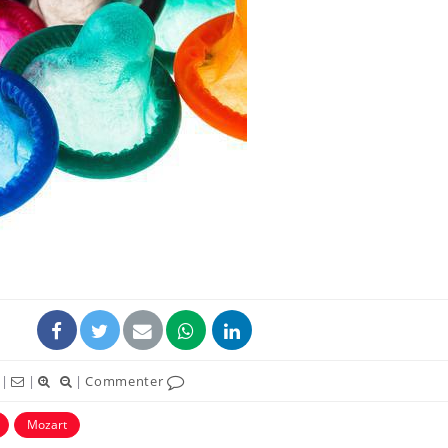
Chikungunya, dengue,
La siest
West Nile : que se passe-
de dormi
t-il dans le sud de la
France ?
Les médicaments GLP-1
VIH : la
protègent-ils aussi les os
tous les
?
elle enfi
Cytomégalovirus : ce qui
Pourquo
change dans la prise en
gâche-t-
charge des femmes
jours de
enceintes
|
|
|
Commenter
Mozart