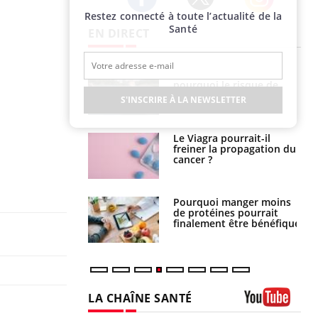
Restez connecté à toute l’actualité de la
Twitter
Facebook
Instagram
Santé
EN DIRECT
e empêche-t-elle
Fortes chaleurs :
r la nuit ?
pourquoi le risque de
noyade grimpe-t-il ?
S'INSCRIRE À LA NEWSLETTER
 fin du comprimé
Le Viagra pourrait-il
 jours se profile-t-
freiner la propagation du
n ?
cancer ?
i votre ventre
Pourquoi manger moins
il les premiers
de protéines pourrait
 vos vacances ?
finalement être bénéfique
LA CHAÎNE SANTÉ
Youtube