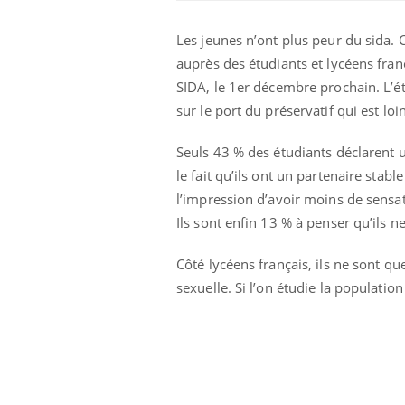
Les jeunes n’ont plus peur du sida. C
Car
You
auprès des étudiants et lycéens fran
pré
SIDA, le 1er décembre prochain. L’é
Fati
sur le port du préservatif qui est lo
mêm
care
Seuls 43 % des étudiants déclarent ut
...
Eczéma Chronique des Mains :
Youtube
le fait qu’ils ont un partenaire stabl
Youtube
expliquer ma maladie
l’impression d’avoir moins de sensa
Il y a des sujets qui sont faciles à aborder...
Ils sont enfin 13 % à penser qu’ils ne
d'autres non ! D'un côté, poser des
questions sur la maladie d'un proche c'est
Côté lycéens français, ils ne sont q
montrer ...
sexuelle. Si l’on étudie la populatio