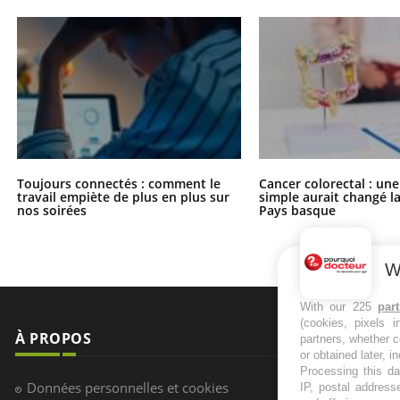
Toujours connectés : comment le
Cancer colorectal : une
travail empiète de plus en plus sur
simple aurait changé l
nos soirées
Pays basque
W
With our 225
par
(cookies, pixels 
À PROPOS
NEWSLETT
partners, whether c
or obtained later, i
Processing this da
Recevez toute
Données personnelles et cookies
IP, postal address