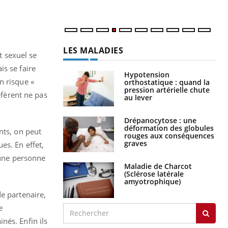
LES MALADIES
 sexuel se
s se faire
Hypotension
n risque «
orthostatique : quand la
pression artérielle chute
éfèrent ne pas
au lever
Drépanocytose : une
déformation des globules
nts, on peut
rouges aux conséquences
graves
es. En effet,
 une personne
Maladie de Charcot
(Sclérose latérale
amyotrophique)
e partenaire,
e
nés. Enfin ils