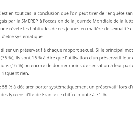
’est en tout cas la conclusion que l’on peut tirer de l’enquête s
ence en fer : comprendre pour
tube
çais par la SMEREP à l’occasion de la Journée Mondiale de la lutte
Youtube
venir
tude révèle les habitudes de ces jeunes en matière de sexualité
gue, irritabilité, brouillard mental ou
in d’être systématique.
e alopécie… Les symptômes de la
nce en fer sont multiples ce qui la rend
iliser un préservatif à chaque rapport sexuel. Si le principal mot
Insuline & Charge ment
Youtube
e (76 %), ils sont 16 % à dire que l’utilisation d’un préservatif leu
Yout
osait en parler??
tions (16 %) ou encore de donner moins de sensation à leur parte
En 2026, l'insuline dans l
 risquent rien.
reste entourée d'idées re
patients comme parfois ch
ue 58 % à déclarer porter systématiquement un préservatif lors d’
n des lycéens d’Ile-de-France ce chiffre monte à 71 %.