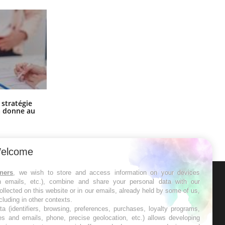
Chikungunya, dengue, West Nile :
 stratégie
que se passe-t-il dans le sud de la
a donne au
France ?
elcome
tners
, we wish to store and access information on your devices
in emails, etc.), combine and share your personal data with our
ER
ollected on this website or in our emails, already held by some of us,
ncluding in other contexts.
ta (identifiers, browsing, preferences, purchases, loyalty programs,
s les semaines les meilleures
es and emails, phone, precise geolocation, etc.) allows developing