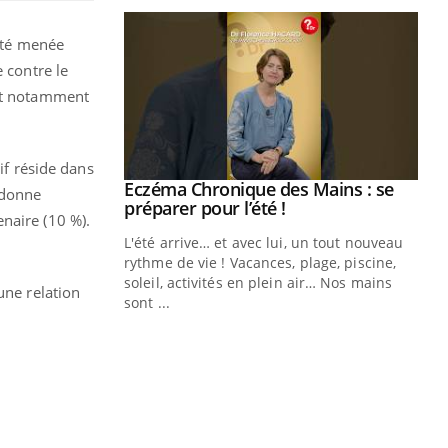
anté menée
 contre le
 et notamment
if réside dans
ale : et si on
Eczéma Chronique des Mains : se
Youtube
r donne
ube
Youtube
préparer pour l’été !
naire (10 %).
e diabète de type 2
L'été arrive… et avec lui, un tout nouveau
çues chez les
rythme de vie ! Vacances, plage, piscine,
ez les soignants.
soleil, activités en plein air… Nos mains
une relation
sont ...
Di
You
Le 
nom
dia
défi