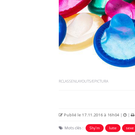
Comment oublier les
écrans en vacances ?
Toujours connectés :
comment le travail
empiète de plus en plus
sur nos soirées
RCLASSENLAYOUTS/EPICTURA
Cancer colorectal : une
stratégie simple aurait
changé la donne au Pays
basque
Publié le 17.11.2016 à 16h04
|
|
Mots clés :
Shy'm
lutte
sexe