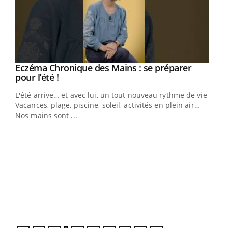
Eczéma Chronique des Mains : se préparer
Youtube
Youtube
pour l’été !
L'été arrive… et avec lui, un tout nouveau rythme de vie !
Vacances, plage, piscine, soleil, activités en plein air…
Nos mains sont ...
Dia
You
Le 
pers
ques