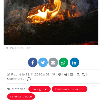
BALONCICI/EPICTURA
Publié le 12.11.2016 à 09h49
|
|
|
|
|
Commenter
Mots clés :
monogamie
Intolérance au lactose
santé cardiaque