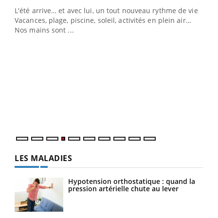
L'été arrive… et avec lui, un tout nouveau rythme de vie !
Vacances, plage, piscine, soleil, activités en plein air…
Nos mains sont ...
Dia
You
Le 
pers
ques
LES MALADIES
Hypotension orthostatique : quand la
pression artérielle chute au lever