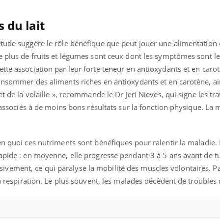
Pourquoi votre ventre
Pourquo
gâche-t-il les premiers
de prot
 du lait
jours de vos vacances ?
finalem
étude suggère le rôle bénéfique que peut jouer une alimentation 
le plus de fruits et légumes sont ceux dont les symptômes sont l
tte association par leur forte teneur en antioxydants et en carot
consommer des aliments riches en antioxydants et en carotène, ai
et de la volaille », recommande le Dr Jeri Nieves, qui signe les tr
t associés à de moins bons résultats sur la fonction physique. La 
en quoi ces nutriments sont bénéfiques pour ralentir la maladie.
apide : en moyenne, elle progresse pendant 3 à 5 ans avant de tu
vement, ce qui paralyse la mobilité des muscles volontaires. P
la respiration. Le plus souvent, les malades décèdent de troubles 