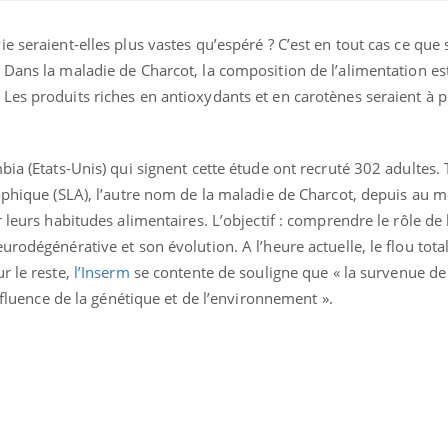
e seraient-elles plus vastes qu’espéré ? C’est en tout cas ce que
. Dans la maladie de Charcot, la composition de l’alimentation es
es produits riches en antioxydants et en carotènes seraient à priv
.
bia (Etats-Unis) qui signent cette étude ont recruté 302 adultes. 
rophique (SLA), l’autre nom de la maladie de Charcot, depuis au 
 leurs habitudes alimentaires. L’objectif : comprendre le rôle de 
rodégénérative et son évolution. A l’heure actuelle, le flou tota
r le reste,
l’Inserm
se contente de souligne que « la survenue de
La sieste empêche-t-elle
Fortes c
influence de la génétique et de l’environnement ».
de dormir la nuit ?
pourquo
noyade g
VIH : la fin du comprimé
Le Viagr
tous les jours se profile-t-
freiner 
elle enfin ?
cancer ?