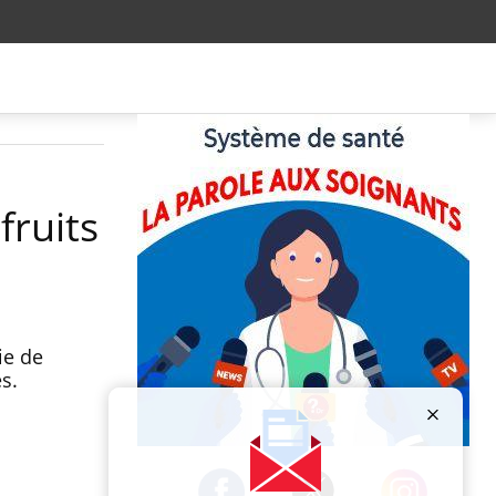
fruits
ie de
s.
Publicité