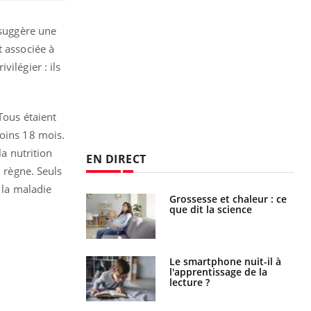
 suggère une
t associée à
ilégier : ils
Tous étaient
moins 18 mois.
la nutrition
EN DIRECT
l règne. Seuls
 la maladie
haleurs :
Grossesse et chaleur : ce
i le risque de
que dit la science
rimpe-t-il ?
a pourrait-il
Le smartphone nuit-il à
la propagation du
l'apprentissage de la
lecture ?