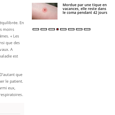
i manger moins
Mordue par une tique en
éines pourrait
vacances, elle reste dans
ent être bénéfique
le coma pendant 42 jours
équilibrée. En
es moins
ènes. « Les
nsi que des
avaux. A
maladie est
 D’autant que
er le patient.
armi eux,
respiratoires.