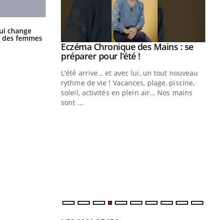
La sieste empêche-t-elle de dormir
ui change
la nuit ?
ge des femmes
ale : et si on
Eczéma Chronique des Mains : se
Youtube
ube
Youtube
préparer pour l’été !
e diabète de type 2
L'été arrive… et avec lui, un tout nouveau
çues chez les
rythme de vie ! Vacances, plage, piscine,
ez les soignants.
soleil, activités en plein air… Nos mains
sont ...
Di
You
Le 
nom
dia
défi