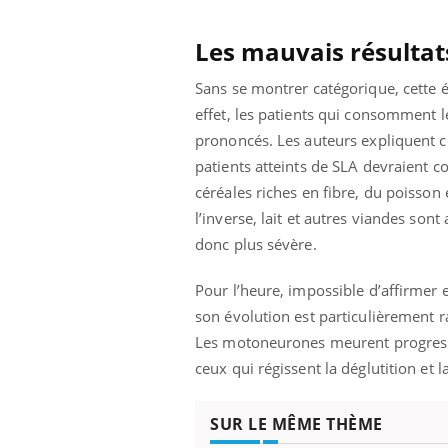
Cytomégalovirus : ce qui
change dans la prise en
Les mauvais résultats
charge des femmes
enceintes
Sans se montrer catégorique, cette 
effet, les patients qui consomment 
prononcés. Les auteurs expliquent ce
patients atteints de SLA devraient 
céréales riches en fibre, du poisson 
l’inverse, lait et autres viandes son
donc plus sévère.
Pour l’heure, impossible d’affirmer 
son évolution est particulièrement r
Les motoneurones meurent progressi
ceux qui régissent la déglutition et 
SUR LE MÊME THÈME