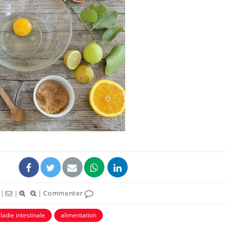
|
|
|
Commenter
adie intestinale
alimentation