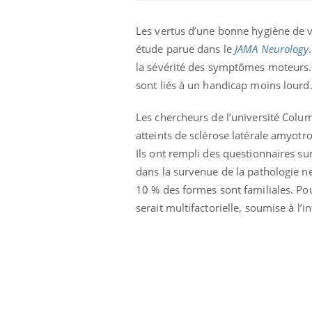
Les vertus d’une bonne hygiène de vi
étude parue dans le
JAMA Neurology
la sévérité des symptômes moteurs. L
sont liés à un handicap moins lourd
Les chercheurs de l’université Colum
atteints de sclérose latérale amyot
Ils ont rempli des questionnaires sur
dans la survenue de la pathologie neu
10 % des formes sont familiales. Pou
Chikungunya, dengue,
serait multifactorielle, soumise à l’
West Nile : que se passe-
t-il dans le sud de la
France ?
Les médicaments GLP-1
protègent-ils aussi les os
?