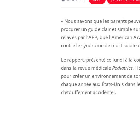
Car
You
« Nous savons que les parents peuv
pré
procurer un guide clair et simple sur
Fati
relayés par l’AFP, que l'American A
mêm
contre le syndrome de mort subite 
care
...
Eczéma Chronique des Mains :
Youtube
Le rapport, présenté ce lundi à la c
Youtube
expliquer ma maladie
dans la revue médicale
Pediatrics
. I
pour créer un environnement de som
Il y a des sujets qui sont faciles à aborder...
d'autres non ! D'un côté, poser des
chaque année aux États-Unis dans l
questions sur la maladie d'un proche c'est
d'étouffement accidentel.
montrer ...