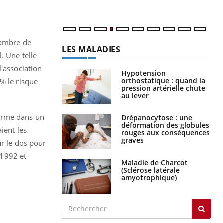
hambre de
LES MALADIES
. Une telle
l'association
Hypotension
orthostatique : quand la
% le risque
pression artérielle chute
au lever
ferme dans un
Drépanocytose : une
déformation des globules
ient les
rouges aux conséquences
graves
ur le dos pour
 1992 et
Maladie de Charcot
(Sclérose latérale
amyotrophique)