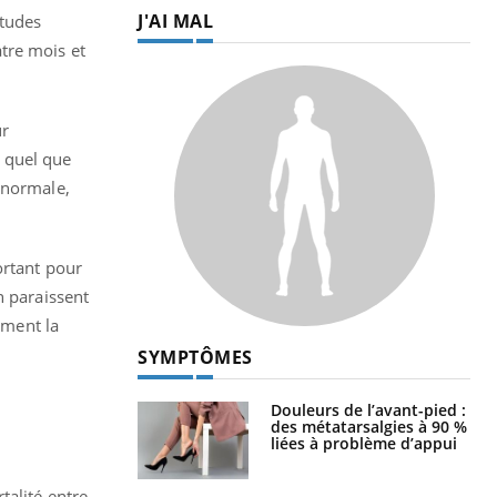
J'AI MAL
études
tre mois et
ur
 quel que
 normale,
ortant pour
n paraissent
ement la
SYMPTÔMES
Douleurs de l’avant-pied :
des métatarsalgies à 90 %
liées à problème d’appui
talité entre