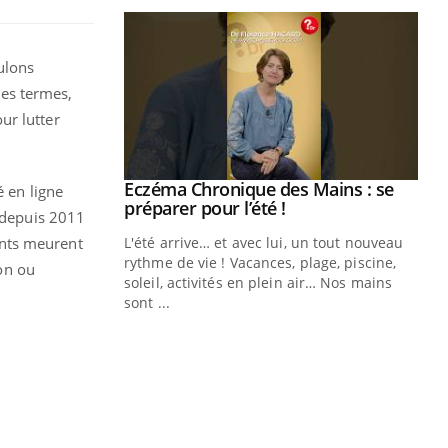
ulons
ces termes,
ur lutter
ale : et si on
Eczéma Chronique des Mains : se
Youtube
é en ligne
ube
Youtube
préparer pour l’été !
P depuis 2011
ants meurent
e diabète de type 2
L'été arrive… et avec lui, un tout nouveau
çues chez les
rythme de vie ! Vacances, plage, piscine,
on ou
ez les soignants.
soleil, activités en plein air… Nos mains
sont ...
Di
You
Le 
nom
dia
défi