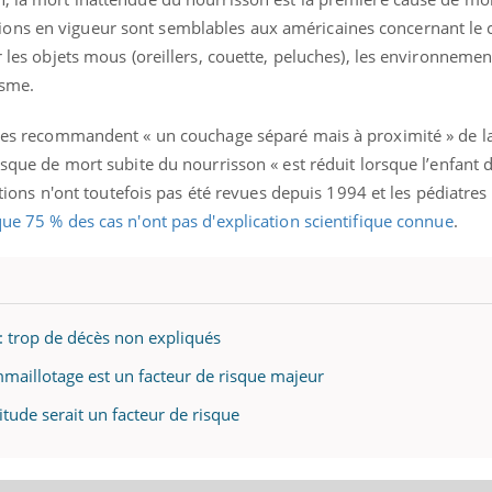
ons en vigueur sont semblables aux américaines concernant le 
r les objets mous (oreillers, couette, peluches), les environnemen
gisme.
aises recommandent « un couchage séparé mais à proximité » de 
isque de mort subite du nourrisson « est réduit lorsque l’enfant 
s n'ont toutefois pas été revues depuis 1994 et les pédiatres 
que 75 % des cas n'ont pas d'explication scientifique connue
.
: trop de décès non expliqués
mmaillotage est un facteur de risque majeur
itude serait un facteur de risque