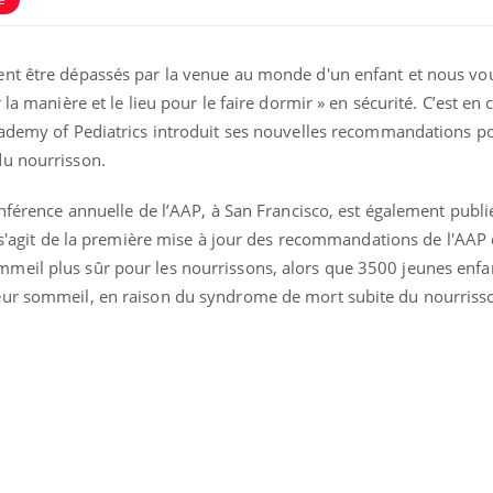
ence en fer : comprendre pour
tube
ent être dépassés par la venue au monde d'un enfant et nous vo
Youtube
venir
 la manière et le lieu pour le faire dormir » en sécurité. C’est en 
gue, irritabilité, brouillard mental ou
cademy of Pediatrics introduit ses nouvelles recommandations po
e alopécie… Les symptômes de la
du nourrisson.
nce en fer sont multiples ce qui la rend
Insuline & Charge ment
Youtube
onférence annuelle de l’AAP, à San Francisco, est également publi
Yout
osait en parler??
l s'agit de la première mise à jour des recommandations de l'AA
meil plus sûr pour les nourrissons, alors que 3500 jeunes enf
En 2026, l'insuline dans l
reste entourée d'idées re
eur sommeil, en raison du syndrome de mort subite du nourriss
patients comme parfois ch