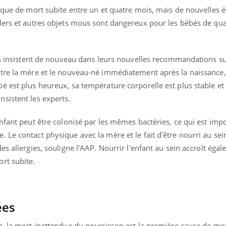
isque de mort subite entre un et quatre mois, mais de nouvelles 
lers et autres objets mous sont dangereux pour les bébés de qua
ins insistent de nouveau dans leurs nouvelles recommandations s
tre la mère et le nouveau-né immédiatement après la naissance,
é est plus heureux, sa température corporelle est plus stable et
sistent les experts.
nfant peut être colonisé par les mêmes bactéries, ce qui est imp
Le contact physique avec la mère et le fait d'être nourri au sei
s allergies, souligne l'AAP. Nourrir l'enfant au sein accroît égal
rt subite.
ées
n, la mort inattendue du nourrisson est la première cause de mor