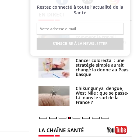
Restez connecté à toute l’actualité de la
Twitter
Facebook
Instagram
Santé
EN DIRECT
é infantile : un
Toujours connectés :
s’interroge sur
comment le travail
x élevé en France
empiète de plus en plus
S'INSCRIRE À LA NEWSLETTER
sur nos soirées
e à risque : ce jus
Cancer colorectal : une
attire l'attention
stratégie simple aurait
rcheurs
changé la donne au Pays
basque
 oublier les
Chikungunya, dengue,
en vacances ?
West Nile : que se passe-
t-il dans le sud de la
France ?
LA CHAÎNE SANTÉ
Youtube