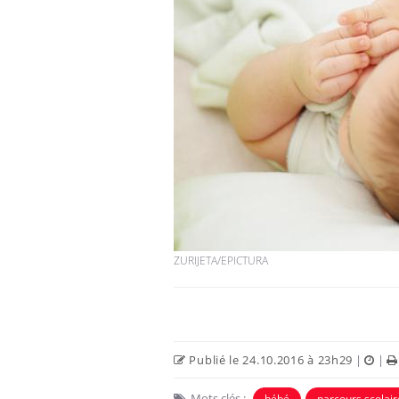
Les troubles du sommeil
modifient votre cerveau !
Mon enfant est-il trop
sensible ou simplement
très empathique ?
Bébés, jeunes enfants :
ZURIJETA/EPICTURA
quelle trousse à
pharmacie pour les
vacances ?
Publié le 24.10.2016 à 23h29
|
|
Mots clés :
bébé
parcours scolair