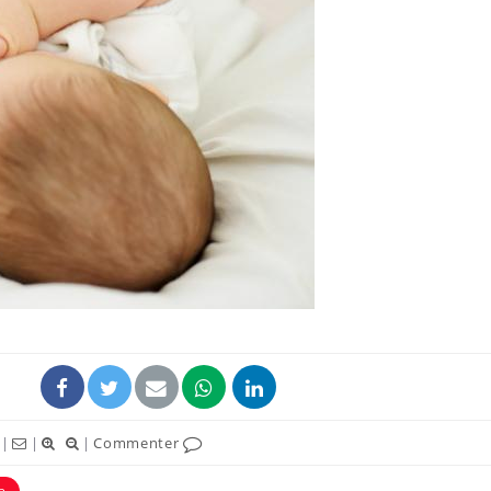
Syndrome métabolique :
Mortalit
quels sont les meilleurs
rapport 
exercices physiques ?
son tau
Comment éviter une otite
Grossess
pendant les vacances ?
naturel 
des che
Hantavirus : un cas
Comment
détecté chez un touriste
écrans 
en France
|
|
|
Commenter
e