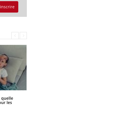
'inscrire
Syndrome métabolique : quels sont
 quelle
les meilleurs exercices physiques ?
ur les