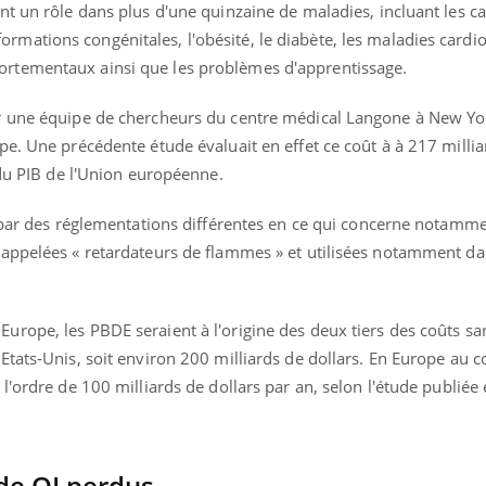
t un rôle dans plus d'une quinzaine de maladies, incluant les c
Légionellose en Suisse :
Bilan pr
quelle est l’origine de la
les kiné
malformations congénitales, l'obésité, le diabète, les maladies cardi
contamination ?
bientôt 
rtementaux ainsi que les problèmes d'apprentissage.
r une équipe de chercheurs du centre médical Langone à New Y
e. Une précédente étude évaluait en effet ce coût à à 217 millia
 du PIB de l'Union européenne.
, par des réglementations différentes en ce qui concerne notamm
appelées « retardateurs de flammes » et utilisées notamment da
ope, les PBDE seraient à l'origine des deux tiers des coûts sani
tats-Unis, soit environ 200 milliards de dollars. En Europe au co
l'ordre de 100 milliards de dollars par an, selon l'étude publiée
 de QI perdus