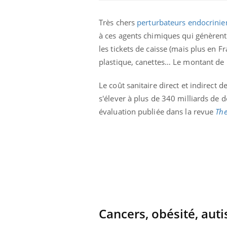
Très chers
perturbateurs endocrinie
à ces agents chimiques qui génèrent
les tickets de caisse (mais plus en Fr
plastique, canettes… Le montant de l
Le coût sanitaire direct et indirect
s'élever à plus de 340 milliards de d
évaluation publiée dans la revue
The
 votre ventre
Pourquoi manger moins
l les premiers
de protéines pourrait
 vos vacances ?
finalement être bénéfique
aleurs :
Grossesse et chaleur : ce
 le risque de
que dit la science
rimpe-t-il ?
Cancers, obésité, auti