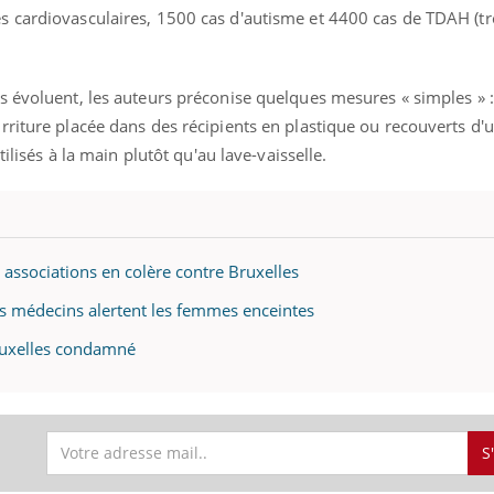
s cardiovasculaires, 1500 cas d'autisme et 4400 cas de TDAH (t
s évoluent, les auteurs préconise quelques mesures « simples » :
« jumeau numérique » pour
COUP DE FOOD sur le
tube
Youtube
iliter l’accès à la médecine
riture placée dans des récipients en plastique ou recouverts d'u
Youtube
Coup de food sur le diabèt
ventive
tilisés à la main plutôt qu'au lave-vaisselle.
nouveau rendez-vous culi
établissement lié à un groupe
bouscule les idées reçues
ualiste innove en matière de bilan de
épisode, une ...
é : l'utilisation d'un « jumeau
érique » permet ...
 associations en colère contre Bruxelles
es médecins alertent les femmes enceintes
ruxelles condamné
S