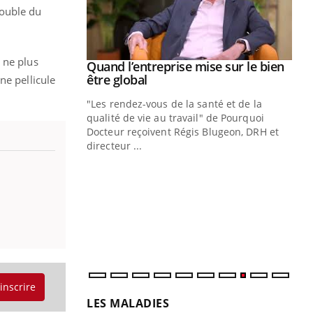
rouble du
 ne plus
Youtube
 diabète
Quand l’entreprise mise sur le bien
Youtube
Youtube
être global
ne pellicule
e, c'est votre
"Les rendez-vous de la santé et de la
naire qui
qualité de vie au travail" de Pourquoi
 ! Dans cet
Docteur reçoivent Régis Blugeon, DRH et
directeur ...
Ec
You
quo
Dan
der
com
et é
'inscrire
LES MALADIES