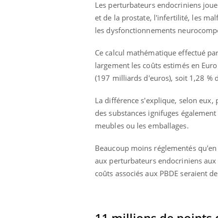
Les perturbateurs endocriniens jouen
 pourrait-il
Le smartphone nuit-il à
la propagation du
l'apprentissage de la
et de la prostate, l'infertilité, les 
lecture ?
les dysfonctionnements neurocompo
Ce calcul mathématique effectué pa
largement les coûts estimés en Europ
(197 milliards d'euros), soit 1,28 %
La différence s'explique, selon eux
des substances ignifuges également 
meubles ou les emballages.
Beaucoup moins réglementés qu'en Eur
aux perturbateurs endocriniens aux E
coûts associés aux PBDE seraient de 
11 millions de points