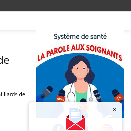
de
illiards de
Publicité