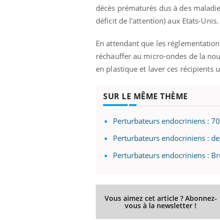
décès prématurés dus à des maladie
déficit de l'attention) aux Etats-Unis.
En attendant que les réglementation
Youtube
 Mains : se
Diabète & Ramadan 2026
Un 
Youtube
You
outube
fac
réchauffer au micro-ondes de la nour
Le Ramadan approche, et, pour de
pré
en plastique et laver ces récipients u
un tout nouveau
nombreuses personnes atteintes de
Un 
lage, piscine,
diabète, c'est une période de questions, de
mut
air… Nos mains
défis, mais ...
SUR LE MÊME THÈME
sant
num
Perturbateurs endocriniens : 70
Perturbateurs endocriniens : d
Perturbateurs endocriniens : B
Vous aimez cet article ? Abonnez-
vous à la newsletter !