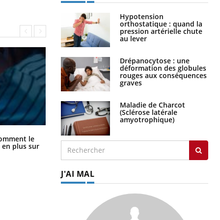
Hypotension
orthostatique : quand la
pression artérielle chute
au lever
Drépanocytose : une
déformation des globules
rouges aux conséquences
graves
Maladie de Charcot
(Sclérose latérale
amyotrophique)
Cancer colorectal : une stratégie
comment le
simple aurait changé la donne au
 en plus sur
Pays basque
J'AI MAL