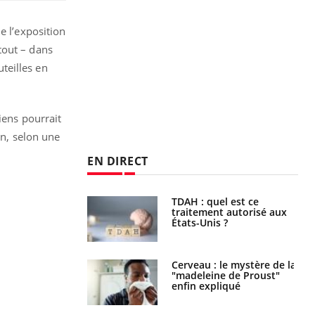
e l’exposition
tout – dans
uteilles en
iens pourrait
in, selon une
EN DIRECT
s alimentaires :
TDAH : quel est ce
velle arme contre
traitement autorisé aux
tions sévères
États-Unis ?
 gérer le
Cerveau : le mystère de la
 des enfants en
"madeleine de Proust"
s ?
enfin expliqué