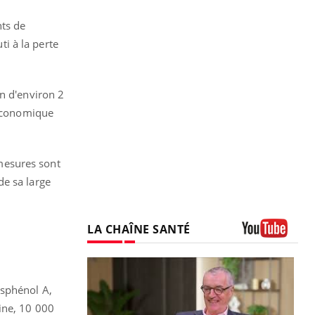
nts de
ti à la perte
on d'environ 2
 économique
mesures sont
de sa large
LA CHAÎNE SANTÉ
Youtube
isphénol A,
ine, 10 000