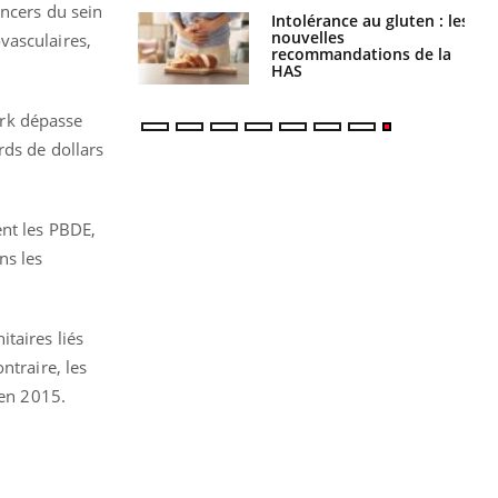
ancers du sein
évention : ce que
Intolérance au gluten : les
s pourront
nouvelles
ovasculaires,
faire
recommandations de la
HAS
ork dépasse
rds de dollars
ent les PBDE,
ns les
taires liés
ntraire, les
 en 2015.