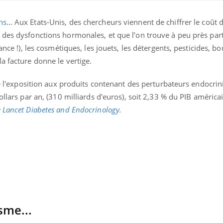
ns
… Aux Etats-Unis, des chercheurs viennent de chiffrer le coût d
 des dysfonctions hormonales, et que l’on trouve à peu près par
ance !), les cosmétiques, les jouets, les détergents, pesticides, bo
a facture donne le vertige.
 de l'exposition aux produits contenant des perturbateurs endocrin
ollars par an, (310 milliards d'euros), soit 2,33 % du PIB américa
 Lancet Diabetes and Endocrinology.
Mordue par une tique en
Allergie
vacances, elle reste dans
une nou
le coma pendant 42 jours
les réac
Mordue par un
Comment
barracuda, une petite fille
sommeil
secourue grâce à un
vacance
sme...
réflexe essentiel