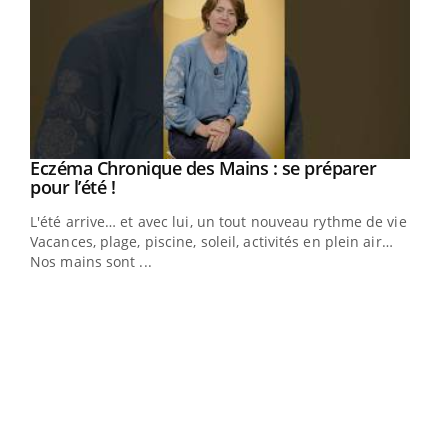
Eczéma Chronique des Mains : se préparer
Youtube
Youtube
pour l’été !
L'été arrive… et avec lui, un tout nouveau rythme de vie !
Vacances, plage, piscine, soleil, activités en plein air…
Nos mains sont ...
Dia
You
Le 
pers
ques