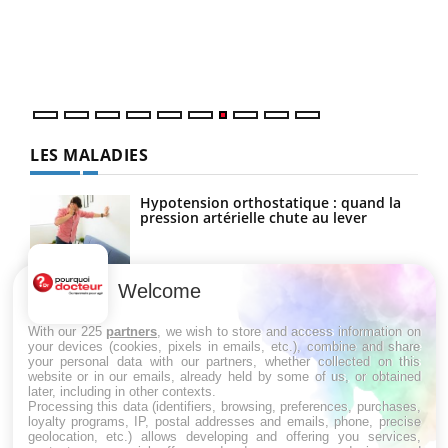
"Les
trav
DRH 
LES MALADIES
Hypotension orthostatique : quand la
pression artérielle chute au lever
Welcome
Drépanocytose : une déformation des
globules rouges aux conséquences
graves
With our 225
partners
, we wish to store and access information on
your devices (cookies, pixels in emails, etc.), combine and share
your personal data with our partners, whether collected on this
website or in our emails, already held by some of us, or obtained
Maladie de Charcot (Sclérose latérale
later, including in other contexts.
amyotrophique)
Processing this data (identifiers, browsing, preferences, purchases,
loyalty programs, IP, postal addresses and emails, phone, precise
geolocation, etc.) allows developing and offering you services,