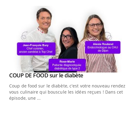
Youtube
Youtube
cès
COUP DE FOOD sur le diabète
Youtube
Coup de food sur le diabète, c'est votre nouveau rendez-
 en
vous culinaire qui bouscule les idées reçues ! Dans cet
u
épisode, une ...
Qua
You